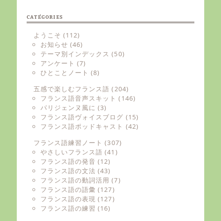
CATÉGORIES
ようこそ
(112)
お知らせ
(46)
テーマ別インデックス
(50)
アンケート
(7)
ひとことノート
(8)
五感で楽しむフランス語
(204)
フランス語音声スキット
(146)
パリジェンヌ風に
(3)
フランス語ヴォイスブログ
(15)
フランス語ポッドキャスト
(42)
フランス語練習ノート
(307)
やさしいフランス語
(41)
フランス語の発音
(12)
フランス語の文法
(43)
フランス語の動詞活用
(7)
フランス語の語彙
(127)
フランス語の表現
(127)
フランス語の練習
(16)