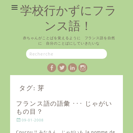
学校行かずにフラ
ンス語！
赤ちゃんがことばを覚えるように フランス語を自然
に 自分のことばにしていきたいな
Search
for:
Facebook
Twitter
LinkedIn
Instagram
タグ:
芽
フランス語の語彙 ･･･ じゃがい
もの目？
P
09-01-2008
o
s
Coucou !! みなさん、じゃがいも la pomme de