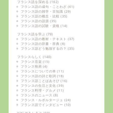
フランス語を深める
(162)
フランス語の成句・ことわざ
(61)
フランス語の雑学・豆知識
(29)
フランス語の概念・比較
(35)
フランス語の語源
(35)
フランス語の試験・資格
(14)
フランス語を学ぶ
(79)
フランス語の教材・テキスト
(37)
フランス語の辞書・辞典
(8)
フランス語どう勉強するの？
(35)
フランスらしく
(140)
フランス音楽
(15)
フランス映画
(4)
フランスについての本
(11)
フランス語の詩と歌詞
(18)
フランス語ことばあそび
(16)
フランスの生活と文化
(39)
フランス料理・グルメ
(11)
フランスのニュース
(8)
フランス・ルポルタージュ
(24)
フランス語でインタビュー
(10)
KiKi のあしあと
(99)