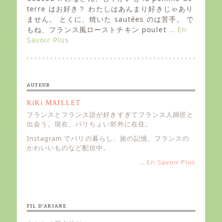
t
terre はお好き？ わたしはあんまり好きじゃあり
e
ません。 とくに、焼いた sautées のは苦手。 で
d
もね、フランス風ローストチキン poulet
… En
o
Savoir Plus
n
AUTEUR
KiKi MAILLET
フランスとフランス語が好きすぎてフランス人師匠と
出会う。現在、パリちょい郊外に在住。
Instagram でパリの暮らし、旅の記憶、フランスの
かわいいものなど配信中。
... En Savoir Plus
FIL D’ARIANE