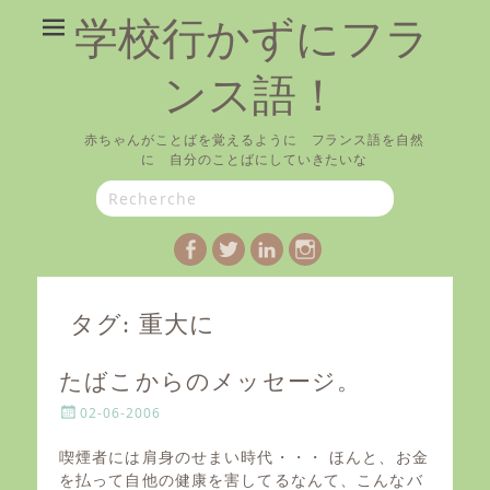
学校行かずにフラ
ンス語！
赤ちゃんがことばを覚えるように フランス語を自然
に 自分のことばにしていきたいな
Search
for:
Facebook
Twitter
LinkedIn
Instagram
タグ:
重大に
たばこからのメッセージ。
P
02-06-2006
o
s
喫煙者には肩身のせまい時代・・・ ほんと、お金
t
を払って自他の健康を害してるなんて、こんなバ