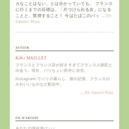
e
カなことはない、とは分かっていても。 フランス
d
に行くまでの目標は、「片づけられる女」になる
o
ことと、禁煙すること！ 今はたばこのパッ
… En
n
Savoir Plus
AUTEUR
KiKi MAILLET
フランスとフランス語が好きすぎてフランス人師匠と
出会う。現在、パリちょい郊外に在住。
Instagram でパリの暮らし、旅の記憶、フランスの
かわいいものなど配信中。
... En Savoir Plus
FIL D’ARIANE
あなたの現在地は･･･