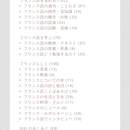
フランス語を深める
(162)
フランス語の成句・ことわざ
(61)
フランス語の雑学・豆知識
(29)
フランス語の概念・比較
(35)
フランス語の語源
(35)
フランス語の試験・資格
(14)
フランス語を学ぶ
(79)
フランス語の教材・テキスト
(37)
フランス語の辞書・辞典
(8)
フランス語どう勉強するの？
(35)
フランスらしく
(140)
フランス音楽
(15)
フランス映画
(4)
フランスについての本
(11)
フランス語の詩と歌詞
(18)
フランス語ことばあそび
(16)
フランスの生活と文化
(39)
フランス料理・グルメ
(11)
フランスのニュース
(8)
フランス・ルポルタージュ
(24)
フランス語でインタビュー
(10)
KiKi のあしあと
(99)