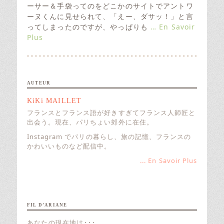
e
ーサー＆手袋ってのをどこかのサイトでアントワ
d
ーヌくんに見せられて、「えー、ダサッ！」と言
o
ってしまったのですが、やっぱりも
… En Savoir
n
Plus
AUTEUR
KiKi MAILLET
フランスとフランス語が好きすぎてフランス人師匠と
出会う。現在、パリちょい郊外に在住。
Instagram でパリの暮らし、旅の記憶、フランスの
かわいいものなど配信中。
... En Savoir Plus
FIL D’ARIANE
あなたの現在地は･･･