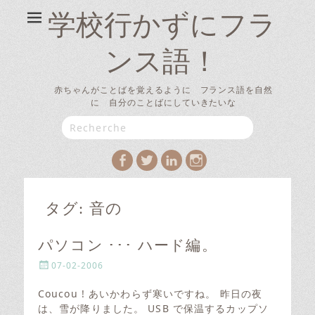
学校行かずにフラ
ンス語！
赤ちゃんがことばを覚えるように フランス語を自然
に 自分のことばにしていきたいな
Search
for:
Facebook
Twitter
LinkedIn
Instagram
タグ:
音の
パソコン ･･･ ハード編。
P
07-02-2006
o
s
Coucou ! あいかわらず寒いですね。 昨日の夜
t
は、雪が降りました。 USB で保温するカップソ