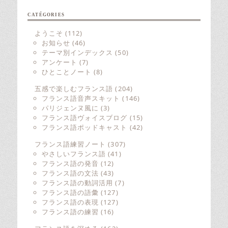
CATÉGORIES
ようこそ
(112)
お知らせ
(46)
テーマ別インデックス
(50)
アンケート
(7)
ひとことノート
(8)
五感で楽しむフランス語
(204)
フランス語音声スキット
(146)
パリジェンヌ風に
(3)
フランス語ヴォイスブログ
(15)
フランス語ポッドキャスト
(42)
フランス語練習ノート
(307)
やさしいフランス語
(41)
フランス語の発音
(12)
フランス語の文法
(43)
フランス語の動詞活用
(7)
フランス語の語彙
(127)
フランス語の表現
(127)
フランス語の練習
(16)