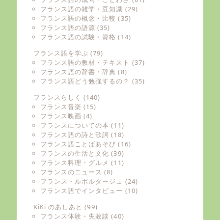
フランス語の雑学・豆知識
(29)
フランス語の概念・比較
(35)
フランス語の語源
(35)
フランス語の試験・資格
(14)
フランス語を学ぶ
(79)
フランス語の教材・テキスト
(37)
フランス語の辞書・辞典
(8)
フランス語どう勉強するの？
(35)
フランスらしく
(140)
フランス音楽
(15)
フランス映画
(4)
フランスについての本
(11)
フランス語の詩と歌詞
(18)
フランス語ことばあそび
(16)
フランスの生活と文化
(39)
フランス料理・グルメ
(11)
フランスのニュース
(8)
フランス・ルポルタージュ
(24)
フランス語でインタビュー
(10)
KiKi のあしあと
(99)
フランス体験・失敗談
(40)