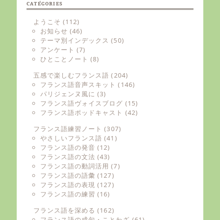
CATÉGORIES
ようこそ
(112)
お知らせ
(46)
テーマ別インデックス
(50)
アンケート
(7)
ひとことノート
(8)
五感で楽しむフランス語
(204)
フランス語音声スキット
(146)
パリジェンヌ風に
(3)
フランス語ヴォイスブログ
(15)
フランス語ポッドキャスト
(42)
フランス語練習ノート
(307)
やさしいフランス語
(41)
フランス語の発音
(12)
フランス語の文法
(43)
フランス語の動詞活用
(7)
フランス語の語彙
(127)
フランス語の表現
(127)
フランス語の練習
(16)
フランス語を深める
(162)
フランス語の成句・ことわざ
(61)