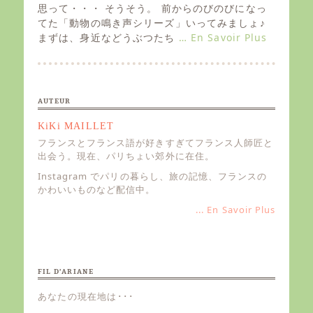
e
思って・・・ そうそう。 前からのびのびになっ
d
てた「動物の鳴き声シリーズ」いってみましょ♪
o
まずは、身近などうぶつたち
… En Savoir Plus
n
AUTEUR
KiKi MAILLET
フランスとフランス語が好きすぎてフランス人師匠と
出会う。現在、パリちょい郊外に在住。
Instagram でパリの暮らし、旅の記憶、フランスの
かわいいものなど配信中。
... En Savoir Plus
FIL D’ARIANE
あなたの現在地は･･･