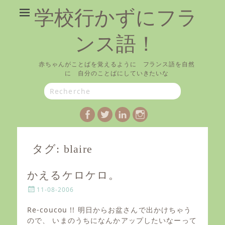
学校行かずにフラ
ンス語！
赤ちゃんがことばを覚えるように フランス語を自然
に 自分のことばにしていきたいな
Search
for:
Facebook
Twitter
LinkedIn
Instagram
タグ:
blaire
かえるケロケロ。
P
11-08-2006
o
s
Re-coucou !! 明日からお盆さんで出かけちゃう
t
ので、 いまのうちになんかアップしたいなーって