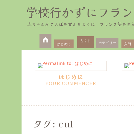
学校行かずにフラン
赤ちゃんがことばを覚えるように フランス語を自
Primary
Skip
to
もくじ
カテゴリー
はじめに
入門
Menu
content
はじめに
タグ:
cul