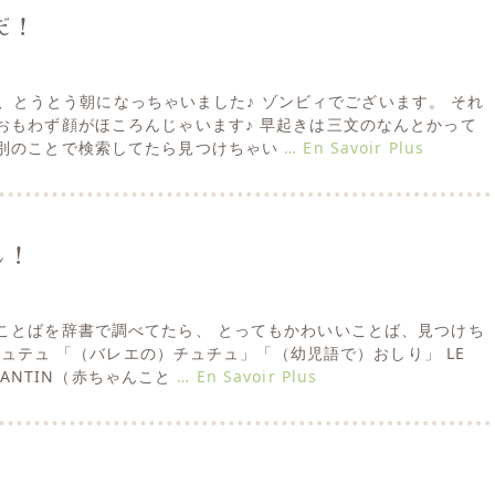
だ！
あらあら、とうとう朝になっちゃいました♪ ゾンビィでございます。 それ
おもわず顔がほころんじゃいます♪ 早起きは三文のなんとかって
別のことで検索してたら見つけちゃい
… En Savoir Plus
ん！
ことばを辞書で調べてたら、 とってもかわいいことば、見つけち
u テュテュ 「（バレエの）チュチュ」「（幼児語で）おしり」 LE
ENFANTIN（赤ちゃんこと
… En Savoir Plus