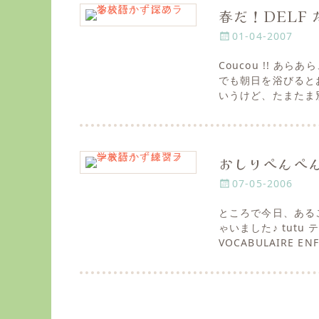
春だ！DELF 
P
01-04-2007
o
Coucou !! 
s
でも朝日を浴びると
t
いうけど、たまたま
e
d
o
n
おしりぺんぺ
P
07-05-2006
o
ところで今日、ある
s
ゃいました♪ tut
t
VOCABULAIRE 
e
d
o
n