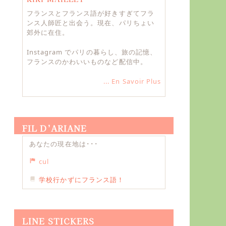
フランスとフランス語が好きすぎてフラ
ンス人師匠と出会う。現在、パリちょい
郊外に在住。
Instagram でパリの暮らし、旅の記憶、
フランスのかわいいものなど配信中。
... En Savoir Plus
FIL D’ARIANE
あなたの現在地は･･･
cul
学校行かずにフランス語！
LINE STICKERS