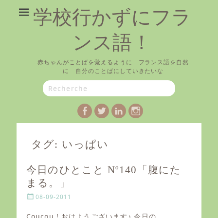
学校行かずにフラ
ンス語！
赤ちゃんがことばを覚えるように フランス語を自然
に 自分のことばにしていきたいな
Search
for:
Facebook
Twitter
LinkedIn
Instagram
タグ:
いっぱい
今日のひとこと Nº140「腹にた
まる。」
P
08-09-2011
o
s
Coucou ! おはようございます♪ 今日の