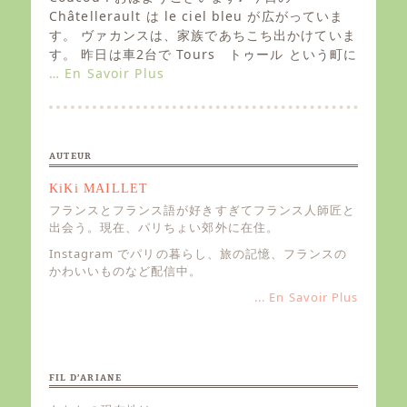
t
Châtellerault は le ciel bleu が広がっていま
e
す。 ヴァカンスは、家族であちこち出かけていま
d
す。 昨日は車2台で Tours トゥール という町に
o
… En Savoir Plus
n
AUTEUR
KiKi MAILLET
フランスとフランス語が好きすぎてフランス人師匠と
出会う。現在、パリちょい郊外に在住。
Instagram でパリの暮らし、旅の記憶、フランスの
かわいいものなど配信中。
... En Savoir Plus
FIL D’ARIANE