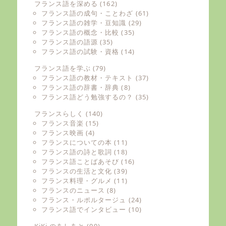
フランス語を深める
(162)
フランス語の成句・ことわざ
(61)
フランス語の雑学・豆知識
(29)
フランス語の概念・比較
(35)
フランス語の語源
(35)
フランス語の試験・資格
(14)
フランス語を学ぶ
(79)
フランス語の教材・テキスト
(37)
フランス語の辞書・辞典
(8)
フランス語どう勉強するの？
(35)
フランスらしく
(140)
フランス音楽
(15)
フランス映画
(4)
フランスについての本
(11)
フランス語の詩と歌詞
(18)
フランス語ことばあそび
(16)
フランスの生活と文化
(39)
フランス料理・グルメ
(11)
フランスのニュース
(8)
フランス・ルポルタージュ
(24)
フランス語でインタビュー
(10)
KiKi のあしあと
(99)