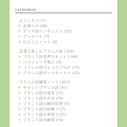
CATÉGORIES
ようこそ
(112)
お知らせ
(46)
テーマ別インデックス
(50)
アンケート
(7)
ひとことノート
(8)
五感で楽しむフランス語
(204)
フランス語音声スキット
(146)
パリジェンヌ風に
(3)
フランス語ヴォイスブログ
(15)
フランス語ポッドキャスト
(42)
フランス語練習ノート
(307)
やさしいフランス語
(41)
フランス語の発音
(12)
フランス語の文法
(43)
フランス語の動詞活用
(7)
フランス語の語彙
(127)
フランス語の表現
(127)
フランス語の練習
(16)