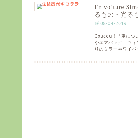
En voitur
るもの・光る
P
08-04-2019
o
Coucou ! 「
s
やエアバッグ、ウィ
t
りのミラーやワイパ
e
d
o
n