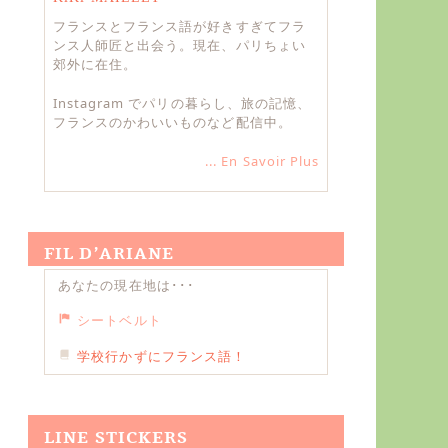
フランスとフランス語が好きすぎてフラ
ンス人師匠と出会う。現在、パリちょい
郊外に在住。
Instagram でパリの暮らし、旅の記憶、
フランスのかわいいものなど配信中。
... En Savoir Plus
FIL D’ARIANE
あなたの現在地は･･･
シートベルト
学校行かずにフランス語！
LINE STICKERS