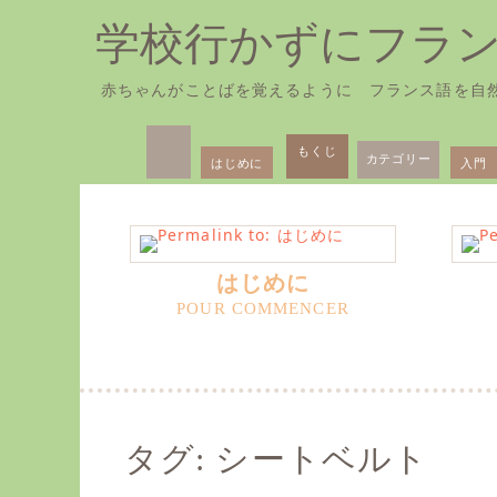
学校行かずにフラ
赤ちゃんがことばを覚えるように フランス語を自
Skip
Primary
to
もくじ
カテゴリー
はじめに
入門
Menu
content
はじめに
タグ:
シートベルト