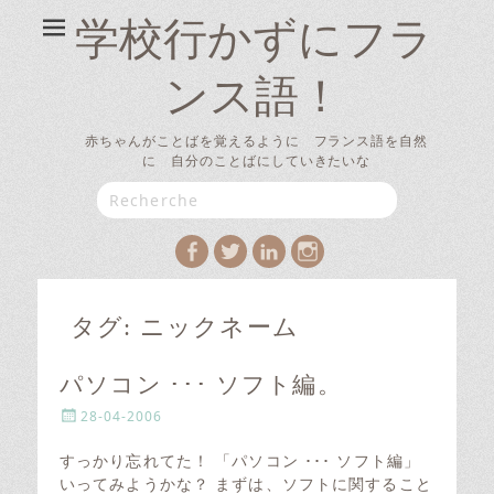
学校行かずにフラ
ンス語！
赤ちゃんがことばを覚えるように フランス語を自然
に 自分のことばにしていきたいな
Search
for:
Facebook
Twitter
LinkedIn
Instagram
タグ:
ニックネーム
パソコン ･･･ ソフト編。
P
28-04-2006
o
s
すっかり忘れてた！ 「パソコン ･･･ ソフト編」
t
いってみようかな？ まずは、ソフトに関すること