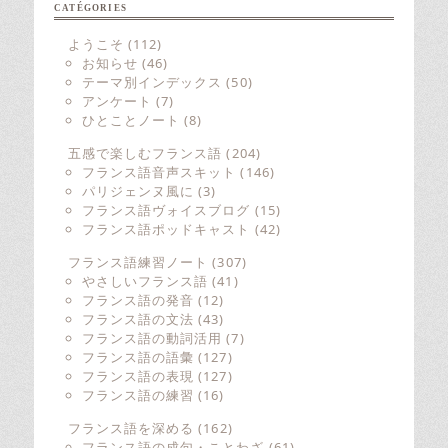
CATÉGORIES
ようこそ
(112)
お知らせ
(46)
テーマ別インデックス
(50)
アンケート
(7)
ひとことノート
(8)
五感で楽しむフランス語
(204)
フランス語音声スキット
(146)
パリジェンヌ風に
(3)
フランス語ヴォイスブログ
(15)
フランス語ポッドキャスト
(42)
フランス語練習ノート
(307)
やさしいフランス語
(41)
フランス語の発音
(12)
フランス語の文法
(43)
フランス語の動詞活用
(7)
フランス語の語彙
(127)
フランス語の表現
(127)
フランス語の練習
(16)
フランス語を深める
(162)
フランス語の成句・ことわざ
(61)