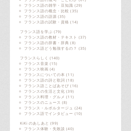
フランス語の雑学・豆知識
(29)
フランス語の概念・比較
(35)
フランス語の語源
(35)
フランス語の試験・資格
(14)
フランス語を学ぶ
(79)
フランス語の教材・テキスト
(37)
フランス語の辞書・辞典
(8)
フランス語どう勉強するの？
(35)
フランスらしく
(140)
フランス音楽
(15)
フランス映画
(4)
フランスについての本
(11)
フランス語の詩と歌詞
(18)
フランス語ことばあそび
(16)
フランスの生活と文化
(39)
フランス料理・グルメ
(11)
フランスのニュース
(8)
フランス・ルポルタージュ
(24)
フランス語でインタビュー
(10)
KiKi のあしあと
(99)
フランス体験・失敗談
(40)