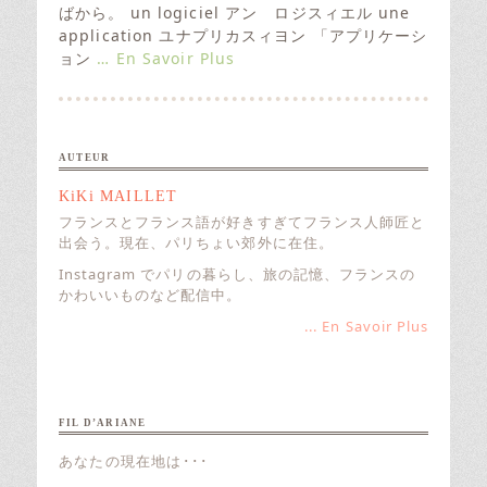
e
ばから。 un logiciel アン ロジスィエル une
d
application ユナプリカスィヨン 「アプリケーシ
o
ョン
… En Savoir Plus
n
AUTEUR
KiKi MAILLET
フランスとフランス語が好きすぎてフランス人師匠と
出会う。現在、パリちょい郊外に在住。
Instagram でパリの暮らし、旅の記憶、フランスの
かわいいものなど配信中。
... En Savoir Plus
FIL D’ARIANE
あなたの現在地は･･･