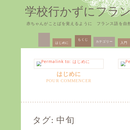
学校行かずにフラ
赤ちゃんがことばを覚えるように フランス語を自
Skip
Primary
to
もくじ
カテゴリー
はじめに
入門
Menu
content
はじめに
タグ:
中旬