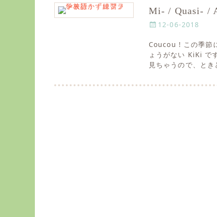
Mi- / Quas
P
12-06-2018
o
Coucou ! こ
s
ょうがない KiKi
t
見ちゃうので、とき
e
d
o
n