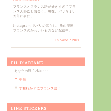
フランスとフランス語が好きすぎてフラ
ンス人師匠と出会う。現在、パリちょい
郊外に在住。
Instagram でパリの暮らし、旅の記憶、
フランスのかわいいものなど配信中。
... En Savoir Plus
FIL D’ARIANE
あなたの現在地は･･･
中旬
学校行かずにフランス語！
LINE STICKERS