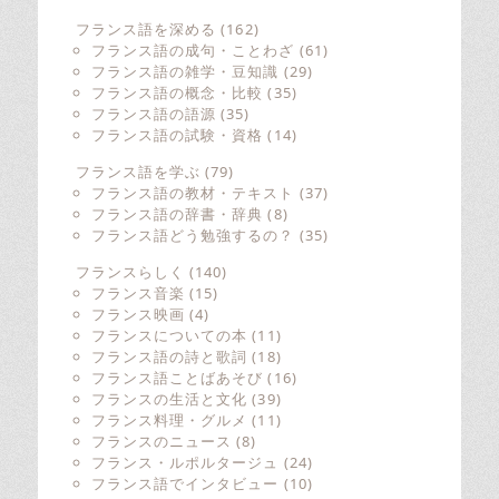
フランス語を深める
(162)
フランス語の成句・ことわざ
(61)
フランス語の雑学・豆知識
(29)
フランス語の概念・比較
(35)
フランス語の語源
(35)
フランス語の試験・資格
(14)
フランス語を学ぶ
(79)
フランス語の教材・テキスト
(37)
フランス語の辞書・辞典
(8)
フランス語どう勉強するの？
(35)
フランスらしく
(140)
フランス音楽
(15)
フランス映画
(4)
フランスについての本
(11)
フランス語の詩と歌詞
(18)
フランス語ことばあそび
(16)
フランスの生活と文化
(39)
フランス料理・グルメ
(11)
フランスのニュース
(8)
フランス・ルポルタージュ
(24)
フランス語でインタビュー
(10)