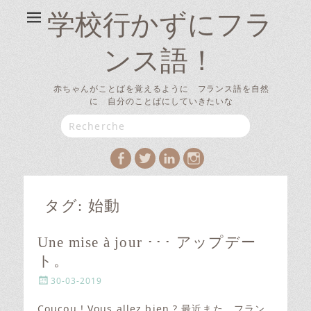
学校行かずにフラ
ンス語！
赤ちゃんがことばを覚えるように フランス語を自然
に 自分のことばにしていきたいな
Search
for:
Facebook
Twitter
LinkedIn
Instagram
タグ:
始動
Une mise à jour ･･･ アップデー
ト。
P
30-03-2019
o
s
Coucou ! Vous allez bien ? 最近また、フラン