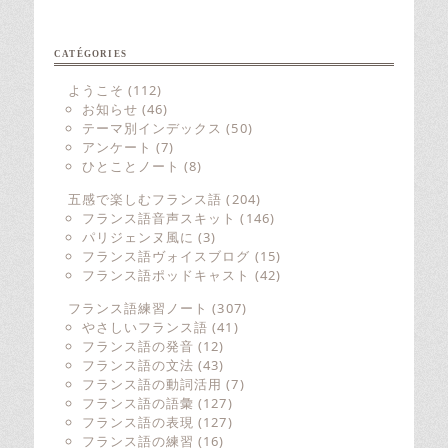
CATÉGORIES
ようこそ
(112)
お知らせ
(46)
テーマ別インデックス
(50)
アンケート
(7)
ひとことノート
(8)
五感で楽しむフランス語
(204)
フランス語音声スキット
(146)
パリジェンヌ風に
(3)
フランス語ヴォイスブログ
(15)
フランス語ポッドキャスト
(42)
フランス語練習ノート
(307)
やさしいフランス語
(41)
フランス語の発音
(12)
フランス語の文法
(43)
フランス語の動詞活用
(7)
フランス語の語彙
(127)
フランス語の表現
(127)
フランス語の練習
(16)