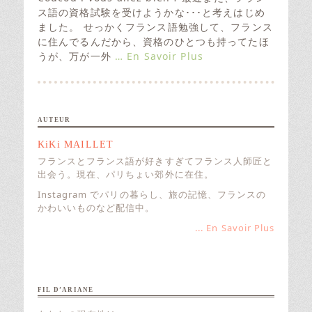
t
ス語の資格試験を受けようかな･･･と考えはじめ
e
ました。 せっかくフランス語勉強して、フランス
d
に住んでるんだから、資格のひとつも持ってたほ
o
うが、万が一外
… En Savoir Plus
n
AUTEUR
KiKi MAILLET
フランスとフランス語が好きすぎてフランス人師匠と
出会う。現在、パリちょい郊外に在住。
Instagram でパリの暮らし、旅の記憶、フランスの
かわいいものなど配信中。
... En Savoir Plus
FIL D’ARIANE