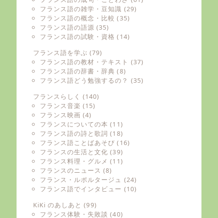
フランス語の雑学・豆知識
(29)
フランス語の概念・比較
(35)
フランス語の語源
(35)
フランス語の試験・資格
(14)
フランス語を学ぶ
(79)
フランス語の教材・テキスト
(37)
フランス語の辞書・辞典
(8)
フランス語どう勉強するの？
(35)
フランスらしく
(140)
フランス音楽
(15)
フランス映画
(4)
フランスについての本
(11)
フランス語の詩と歌詞
(18)
フランス語ことばあそび
(16)
フランスの生活と文化
(39)
フランス料理・グルメ
(11)
フランスのニュース
(8)
フランス・ルポルタージュ
(24)
フランス語でインタビュー
(10)
KiKi のあしあと
(99)
フランス体験・失敗談
(40)