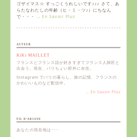
e
ゴザイマス☆ すっごくうれしいです♪♪♪ さて、あ
d
らたなわたしの年齢（ヒ・ミ・ツ♪）にちなん
o
で・・・
… En Savoir Plus
n
AUTEUR
KiKi MAILLET
フランスとフランス語が好きすぎてフランス人師匠と
出会う。現在、パリちょい郊外に在住。
Instagram でパリの暮らし、旅の記憶、フランスの
かわいいものなど配信中。
... En Savoir Plus
FIL D’ARIANE
あなたの現在地は･･･