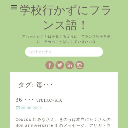
学校行かずにフラ
ンス語！
赤ちゃんがことばを覚えるように フランス語を自然
に 自分のことばにしていきたいな
Search
for:
Facebook
Twitter
LinkedIn
Instagram
タグ:
毎･･･
36 ･･･ trente-six
P
28-06-2006
o
s
Coucou !! みなさん、きのうは本当にたくさんの
t
Bon anniversaire !! のメッセージ、アリガトウ