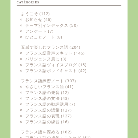
CATÉGORIES
ようこそ
(112)
お知らせ
(46)
テーマ別インデックス
(50)
アンケート
(7)
ひとことノート
(8)
五感で楽しむフランス語
(204)
フランス語音声スキット
(146)
パリジェンヌ風に
(3)
フランス語ヴォイスブログ
(15)
フランス語ポッドキャスト
(42)
フランス語練習ノート
(307)
やさしいフランス語
(41)
フランス語の発音
(12)
フランス語の文法
(43)
フランス語の動詞活用
(7)
フランス語の語彙
(127)
フランス語の表現
(127)
フランス語の練習
(16)
フランス語を深める
(162)
フランス語の成句・ことわざ
(61)