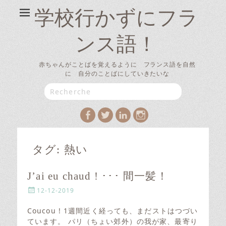
学校行かずにフラ
ンス語！
赤ちゃんがことばを覚えるように フランス語を自然
に 自分のことばにしていきたいな
Search
for:
Facebook
Twitter
LinkedIn
Instagram
タグ:
熱い
J’ai eu chaud ! ･･･ 間一髪！
P
12-12-2019
o
s
Coucou ! 1週間近く経っても、まだストはつづい
t
ています。 パリ（ちょい郊外）の我が家、最寄り