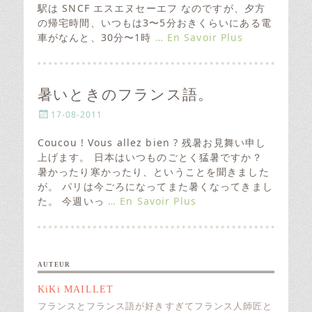
e
駅は SNCF エスエヌセーエフ なのですが、夕方
d
の帰宅時間、いつもは3〜5分おきくらいにある電
o
車がなんと、30分〜1時
… En Savoir Plus
n
暑いときのフランス語。
P
17-08-2011
o
s
Coucou ! Vous allez bien ? 残暑お見舞い申し
t
上げます。 日本はいつものごとく猛暑ですか？
e
暑かったり寒かったり、ということを聞きました
d
が。 パリは今ごろになってまた暑くなってきまし
o
た。 今週いっ
… En Savoir Plus
n
AUTEUR
KiKi MAILLET
フランスとフランス語が好きすぎてフランス人師匠と