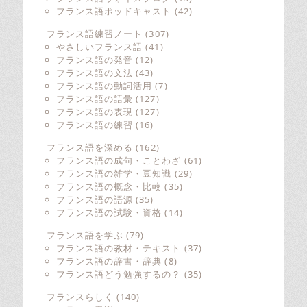
フランス語ポッドキャスト
(42)
フランス語練習ノート
(307)
やさしいフランス語
(41)
フランス語の発音
(12)
フランス語の文法
(43)
フランス語の動詞活用
(7)
フランス語の語彙
(127)
フランス語の表現
(127)
フランス語の練習
(16)
フランス語を深める
(162)
フランス語の成句・ことわざ
(61)
フランス語の雑学・豆知識
(29)
フランス語の概念・比較
(35)
フランス語の語源
(35)
フランス語の試験・資格
(14)
フランス語を学ぶ
(79)
フランス語の教材・テキスト
(37)
フランス語の辞書・辞典
(8)
フランス語どう勉強するの？
(35)
フランスらしく
(140)