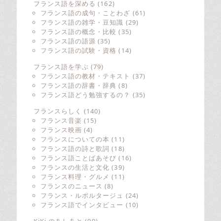
フランス語を深める
(162)
フランス語の成句・ことわざ
(61)
フランス語の雑学・豆知識
(29)
フランス語の概念・比較
(35)
フランス語の語源
(35)
フランス語の試験・資格
(14)
フランス語を学ぶ
(79)
フランス語の教材・テキスト
(37)
フランス語の辞書・辞典
(8)
フランス語どう勉強するの？
(35)
フランスらしく
(140)
フランス音楽
(15)
フランス映画
(4)
フランスについての本
(11)
フランス語の詩と歌詞
(18)
フランス語ことばあそび
(16)
フランスの生活と文化
(39)
フランス料理・グルメ
(11)
フランスのニュース
(8)
フランス・ルポルタージュ
(24)
フランス語でインタビュー
(10)
KiKi のあしあと
(99)