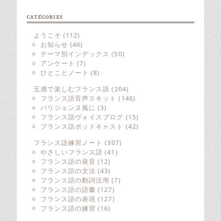
CATÉGORIES
ようこそ
(112)
お知らせ
(46)
テーマ別インデックス
(50)
アンケート
(7)
ひとことノート
(8)
五感で楽しむフランス語
(204)
フランス語音声スキット
(146)
パリジェンヌ風に
(3)
フランス語ヴォイスブログ
(15)
フランス語ポッドキャスト
(42)
フランス語練習ノート
(307)
やさしいフランス語
(41)
フランス語の発音
(12)
フランス語の文法
(43)
フランス語の動詞活用
(7)
フランス語の語彙
(127)
フランス語の表現
(127)
フランス語の練習
(16)