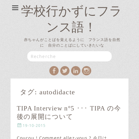
学校行かずにフラ
ンス語！
赤ちゃんがことばを覚えるように フランス語を自然
に 自分のことばにしていきたいな
Search
for:
Facebook
Twitter
LinkedIn
Instagram
タグ:
autodidacte
TIPA Interview n°5 ･･･ TIPA の今
後の展開について
P
19-10-2015
o
s
Coucou ! Comment allez-vous ? 今日は、