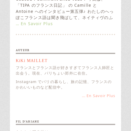
t
「TIPA のフランス日記」 の Camille と
e
Antoine へのインタビュー第五弾♪ わたしのへっ
d
ぽこフランス語は聞き飛ばして、ネイティヴのふ
o
… En Savoir Plus
n
AUTEUR
KiKi MAILLET
フランスとフランス語が好きすぎてフランス人師匠と
出会う。現在、パリちょい郊外に在住。
Instagram でパリの暮らし、旅の記憶、フランスの
かわいいものなど配信中。
... En Savoir Plus
FIL D’ARIANE