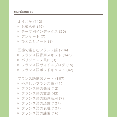
CATÉGORIES
ようこそ
(112)
お知らせ
(46)
テーマ別インデックス
(50)
アンケート
(7)
ひとことノート
(8)
五感で楽しむフランス語
(204)
フランス語音声スキット
(146)
パリジェンヌ風に
(3)
フランス語ヴォイスブログ
(15)
フランス語ポッドキャスト
(42)
フランス語練習ノート
(307)
やさしいフランス語
(41)
フランス語の発音
(12)
フランス語の文法
(43)
フランス語の動詞活用
(7)
フランス語の語彙
(127)
フランス語の表現
(127)
フランス語の練習
(16)