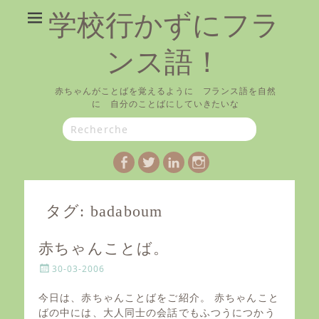
学校行かずにフラ
ンス語！
赤ちゃんがことばを覚えるように フランス語を自然
に 自分のことばにしていきたいな
Search
for:
Facebook
Twitter
LinkedIn
Instagram
タグ:
badaboum
赤ちゃんことば。
P
30-03-2006
o
s
今日は、赤ちゃんことばをご紹介。 赤ちゃんこと
t
ばの中には、大人同士の会話でもふつうにつかう