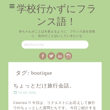
学校行かずにフラ
ンス語！
赤ちゃんがことばを覚えるように フランス語を自然
に 自分のことばにしていきたいな
Search
for:
Facebook
Twitter
LinkedIn
Instagram
タグ:
boutique
ちょっとだけ旅行会話。
P
14-09-2006
o
s
Coucou !! 今日は、リクエストにお応えして旅行
t
でのちょっとした質問たちです。 今日ご紹介する