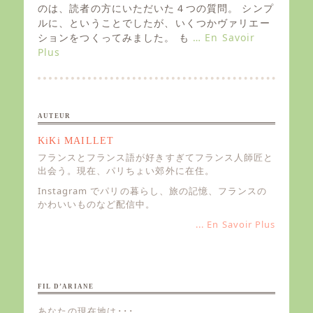
e
のは、読者の方にいただいた４つの質問。 シンプ
d
ルに、ということでしたが、いくつかヴァリエー
o
ションをつくってみました。 も
… En Savoir
n
Plus
AUTEUR
KiKi MAILLET
フランスとフランス語が好きすぎてフランス人師匠と
出会う。現在、パリちょい郊外に在住。
Instagram でパリの暮らし、旅の記憶、フランスの
かわいいものなど配信中。
... En Savoir Plus
FIL D’ARIANE
あなたの現在地は･･･