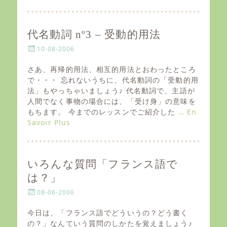
代名動詞 nº3 – 受動的用法
P
10-08-2006
o
s
さあ、再帰的用法、相互的用法とおわったところ
t
で・・・ 忘れないうちに、代名動詞の「受動的用
e
法」もやっちゃいましょう♪ 代名動詞で、主語が
d
人間でなく事物の場合には、「受け身」の意味を
o
もちます。 今までのレッスンでご紹介した
… En
n
Savoir Plus
いろんな質問「フランス語で
は？」
P
08-06-2006
o
s
今日は、「フランス語でどういうの？どう書く
t
の？」なんていう質問のしかたを覚えましょう♪