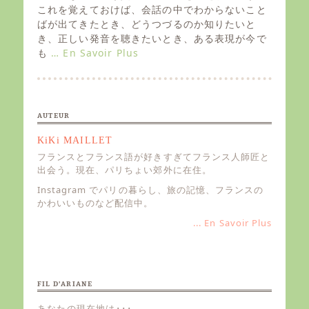
e
これを覚えておけば、会話の中でわからないこと
d
ばが出てきたとき、どうつづるのか知りたいと
o
き、正しい発音を聴きたいとき、ある表現が今で
n
も
… En Savoir Plus
AUTEUR
KiKi MAILLET
フランスとフランス語が好きすぎてフランス人師匠と
出会う。現在、パリちょい郊外に在住。
Instagram でパリの暮らし、旅の記憶、フランスの
かわいいものなど配信中。
... En Savoir Plus
FIL D’ARIANE
あなたの現在地は･･･