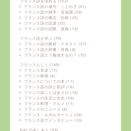
フランス語を深める
(162)
フランス語の成句・ことわざ
(61)
フランス語の雑学・豆知識
(29)
フランス語の概念・比較
(35)
フランス語の語源
(35)
フランス語の試験・資格
(14)
フランス語を学ぶ
(79)
フランス語の教材・テキスト
(37)
フランス語の辞書・辞典
(8)
フランス語どう勉強するの？
(35)
フランスらしく
(140)
フランス音楽
(15)
フランス映画
(4)
フランスについての本
(11)
フランス語の詩と歌詞
(18)
フランス語ことばあそび
(16)
フランスの生活と文化
(39)
フランス料理・グルメ
(11)
フランスのニュース
(8)
フランス・ルポルタージュ
(24)
フランス語でインタビュー
(10)
KiKi のあしあと
(99)