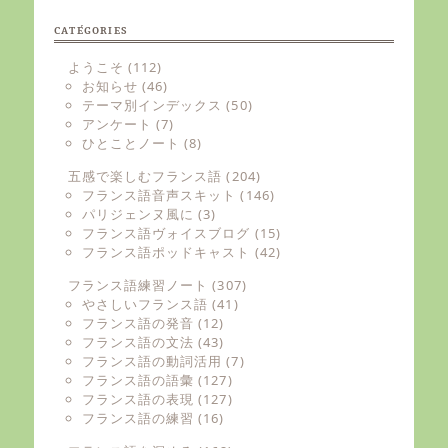
CATÉGORIES
ようこそ
(112)
お知らせ
(46)
テーマ別インデックス
(50)
アンケート
(7)
ひとことノート
(8)
五感で楽しむフランス語
(204)
フランス語音声スキット
(146)
パリジェンヌ風に
(3)
フランス語ヴォイスブログ
(15)
フランス語ポッドキャスト
(42)
フランス語練習ノート
(307)
やさしいフランス語
(41)
フランス語の発音
(12)
フランス語の文法
(43)
フランス語の動詞活用
(7)
フランス語の語彙
(127)
フランス語の表現
(127)
フランス語の練習
(16)