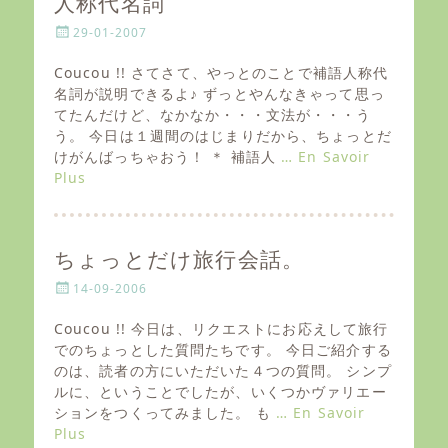
人称代名詞
P
29-01-2007
o
s
Coucou !! さてさて、やっとのことで補語人称代
t
名詞が説明できるよ♪ ずっとやんなきゃって思っ
e
てたんだけど、なかなか・・・文法が・・・う
d
う。 今日は１週間のはじまりだから、ちょっとだ
o
けがんばっちゃおう！ ＊ 補語人
… En Savoir
n
Plus
ちょっとだけ旅行会話。
P
14-09-2006
o
s
Coucou !! 今日は、リクエストにお応えして旅行
t
でのちょっとした質問たちです。 今日ご紹介する
e
のは、読者の方にいただいた４つの質問。 シンプ
d
ルに、ということでしたが、いくつかヴァリエー
o
ションをつくってみました。 も
… En Savoir
n
Plus