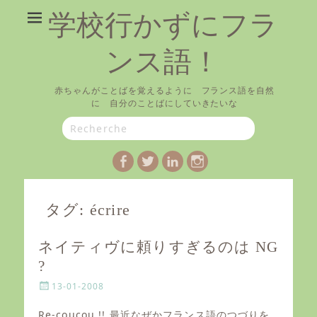
学校行かずにフラ
ンス語！
赤ちゃんがことばを覚えるように フランス語を自然
に 自分のことばにしていきたいな
Search
for:
Facebook
Twitter
LinkedIn
Instagram
タグ:
écrire
ネイティヴに頼りすぎるのは NG
?
P
13-01-2008
o
s
Re-coucou !! 最近なぜかフランス語のつづりを