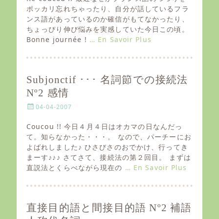
t
ポッカリ忘れちゃったり、自分が話しているフラ
e
ンス語があっているのか確信がもてなかったり、
d
ちょっぴり伸び悩みを実感していた今日この頃。
o
Bonne journée !
… En Savoir Plus
n
Subjonctif ･･･ 名詞節での接続法
Nº2 感情
P
04-04-2007
o
s
Coucou !! 今日４月４日はオカマの日なんだっ
t
て。知らなかった・・・。 なので、パーチーにお
e
よばれしました♪ ひさびさのおでかけ、行ってき
d
まーす♪♪♪ さてさて、接続法の第２回目。 まずは
o
直説法とくらべながら現在の
… En Savoir Plus
n
直接目的語と間接目的語 Nº2 補語