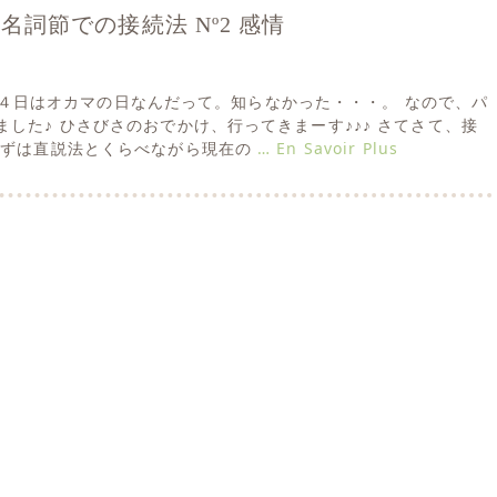
 ･･･ 名詞節での接続法 Nº2 感情
今日４月４日はオカマの日なんだって。知らなかった・・・。 なので、パ
した♪ ひさびさのおでかけ、行ってきまーす♪♪♪ さてさて、接
まずは直説法とくらべながら現在の
… En Savoir Plus