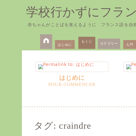
学校行かずにフラ
赤ちゃんがことばを覚えるように フランス語を自
Skip
Primary
to
もくじ
カテゴリー
はじめに
入門
Menu
content
はじめに
タグ:
craindre