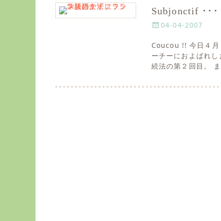
Subjonctif
P
04-04-2007
o
Coucou !! 
s
ーチーにおよばれしま
t
続法の第２回目。 
e
d
o
n