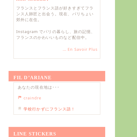
フランスとフランス語が好きすぎてフラ
ンス人師匠と出会う。現在、パリちょい
郊外に在住。
Instagram でパリの暮らし、旅の記憶、
フランスのかわいいものなど配信中。
... En Savoir Plus
FIL D’ARIANE
あなたの現在地は･･･
craindre
学校行かずにフランス語！
LINE STICKERS