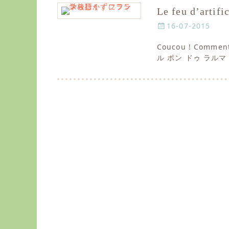
Le feu d’art
P
16-07-2015
o
Coucou ! Comme
s
ル ポン ドゥ ラルマ（ア
t
e
d
o
n