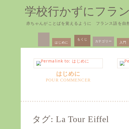
学校行かずにフラ
赤ちゃんがことばを覚えるように フランス語を自
Skip
Primary
to
もくじ
カテゴリー
はじめに
入門
Menu
content
はじめに
タグ:
La Tour Eiffel