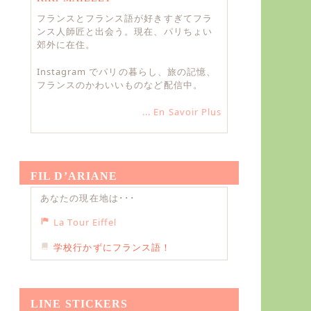
フランスとフランス語が好きすぎてフラ
ンス人師匠と出会う。現在、パリちょい
郊外に在住。
Instagram でパリの暮らし、旅の記憶、
フランスのかわいいものなど配信中。
... En Savoir Plus
FIL D’ARIANE
あなたの現在地は･･･
La Tour Eiffel
学校行かずにフランス語！
LINE STICKERS