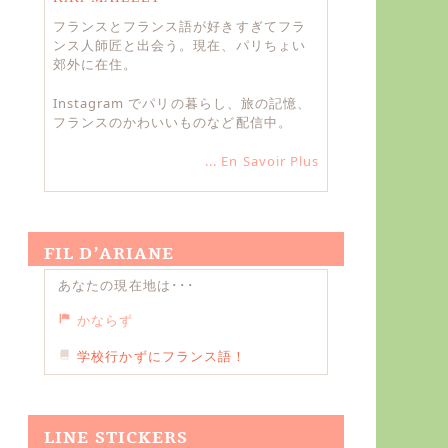
フランスとフランス語が好きすぎてフラ
ンス人師匠と出会う。現在、パリちょい
郊外に在住。
Instagram でパリの暮らし、旅の記憶、
フランスのかわいいものなど配信中。
... En Savoir Plus
FIL D’ARIANE
あなたの現在地は･･･
かならず
学校行かずにフランス語！
LINE STICKERS