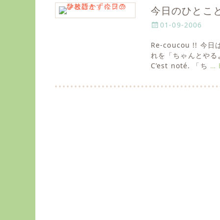
今日のひとこと
P
01-09-2006
o
Re-coucou 
s
れを「ちゃんとやるよ
t
C’est noté. 「ち
… 
e
d
o
n