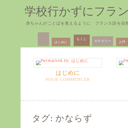
学校行かずにフラ
赤ちゃんがことばを覚えるように フランス語を自
Skip
Primary
to
もくじ
カテゴリー
はじめに
入門
Menu
content
はじめに
タグ:
かならず