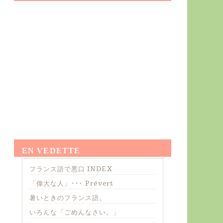
EN VEDETTE
フランス語で悪口 INDEX
「偉大な人」･･･ Prévert
暑いときのフランス語。
いろんな「ごめんなさい。」