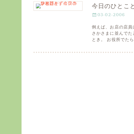
今日のひとこと
P
03-02-2006
o
例えば、お店の店員
s
さかさまに並んでたと
t
とき。 お役所でた
e
d
o
n