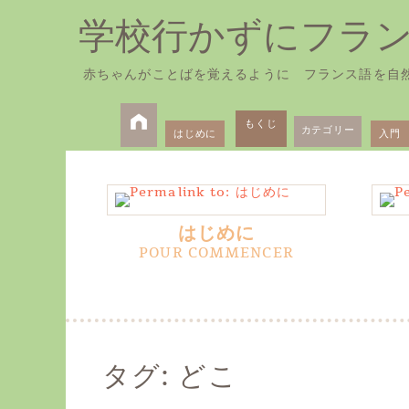
学校行かずにフラ
赤ちゃんがことばを覚えるように フランス語を自
Primary
Skip
to
もくじ
カテゴリー
はじめに
入門
Menu
content
はじめに
タグ:
どこ