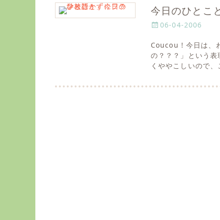
今日のひとこと
P
06-04-2006
o
Coucou ! 今
s
の？？？」という表現です
t
くややこしいので、
e
d
o
n