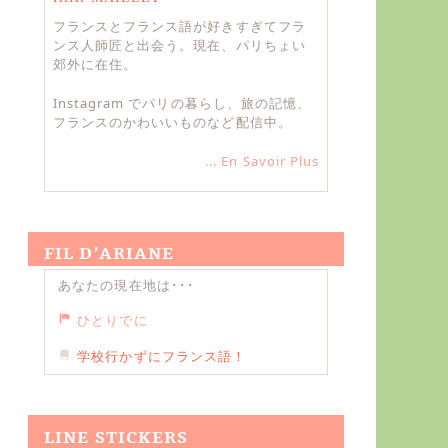
フランスとフランス語が好きすぎてフラ
ンス人師匠と出会う。現在、パリちょい
郊外に在住。
Instagram でパリの暮らし、旅の記憶、
フランスのかわいいものなど配信中。
... En Savoir Plus
FIL D’ARIANE
あなたの現在地は･･･
ひとりでに
学校行かずにフランス語！
LINE STICKERS