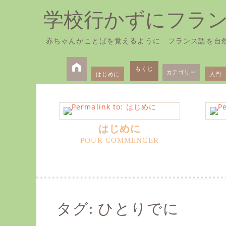
学校行かずにフラ
赤ちゃんがことばを覚えるように フランス語を自
Skip
Primary
to
もくじ
カテゴリー
はじめに
入門
Menu
content
はじめに
タグ:
ひとりでに