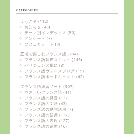
CATÉGORIES
ようこそ
(112)
お知らせ
(46)
テーマ別インデックス
(50)
アンケート
(7)
ひとことノート
(8)
五感で楽しむフランス語
(204)
フランス語音声スキット
(146)
パリジェンヌ風に
(3)
フランス語ヴォイスブログ
(15)
フランス語ポッドキャスト
(42)
フランス語練習ノート
(307)
やさしいフランス語
(41)
フランス語の発音
(12)
フランス語の文法
(43)
フランス語の動詞活用
(7)
フランス語の語彙
(127)
フランス語の表現
(127)
フランス語の練習
(16)