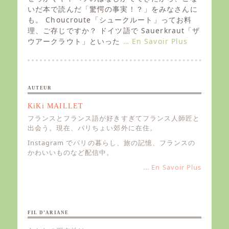
t
いだ本で読んだ「驚愕の事実！？」をみなさんに
e
も。 Choucroute「シュークルート」ってお料
d
理、ご存じですか？ ドイツ語で Sauerkraut「ザ
o
ウアークラウト」といった
… En Savoir Plus
n
AUTEUR
KiKi MAILLET
フランスとフランス語が好きすぎてフランス人師匠と
出会う。現在、パリちょい郊外に在住。
Instagram でパリの暮らし、旅の記憶、フランスの
かわいいものなど配信中。
... En Savoir Plus
FIL D’ARIANE