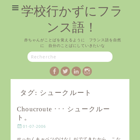
学校行かずにフラ
ンス語！
赤ちゃんがことばを覚えるように フランス語を自然
に 自分のことばにしていきたいな
Search
for:
Facebook
Twitter
LinkedIn
Instagram
タグ:
シュークルート
Choucroute ･･･ シュークルー
ト。
P
01-07-2006
o
s
せっかくキャベツのはなしがでてきたから、こな