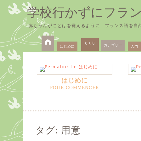
学校行かずにフラ
赤ちゃんがことばを覚えるように フランス語を自
Skip
Primary
to
もくじ
カテゴリー
はじめに
入門
Menu
content
はじめに
タグ:
用意