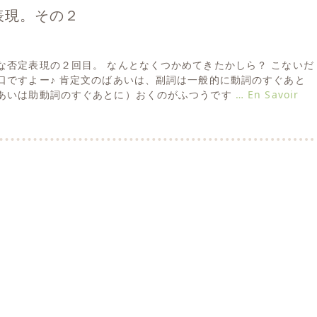
表現。その２
な否定表現の２回目。 なんとなくつかめてきたかしら？ こないだ
口ですよー♪ 肯定文のばあいは、副詞は一般的に動詞のすぐあと
あいは助動詞のすぐあとに）おくのがふつうです
… En Savoir