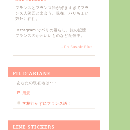
フランスとフランス語が好きすぎてフラ
ンス人師匠と出会う。現在、パリちょい
郊外に在住。
Instagram でパリの暮らし、旅の記憶、
フランスのかわいいものなど配信中。
... En Savoir Plus
FIL D’ARIANE
あなたの現在地は･･･
用意
学校行かずにフランス語！
LINE STICKERS