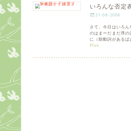
いろんな否定
P
21-08-2006
o
さて、今日はいろん
s
のはまーだまだ序の
t
に（助動詞があるば
e
Plus
d
o
n