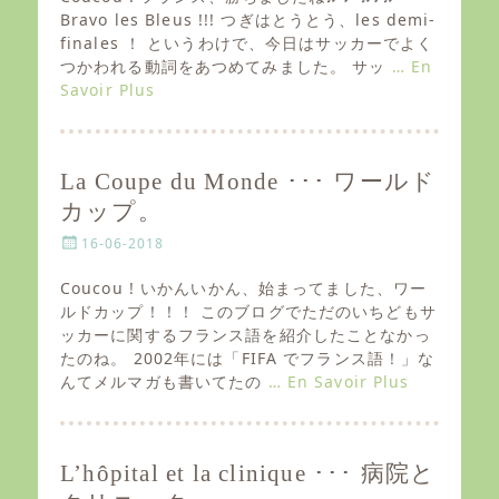
t
Bravo les Bleus !!! つぎはとうとう、les demi-
e
finales ！ というわけで、今日はサッカーでよく
d
つかわれる動詞をあつめてみました。 サッ
… En
o
Savoir Plus
n
La Coupe du Monde ･･･ ワールド
カップ。
P
16-06-2018
o
s
Coucou ! いかんいかん、始まってました、ワー
t
ルドカップ！！！ このブログでただのいちどもサ
e
ッカーに関するフランス語を紹介したことなかっ
d
たのね。 2002年には「FIFA でフランス語！」な
o
んてメルマガも書いてたの
… En Savoir Plus
n
L’hôpital et la clinique ･･･ 病院と