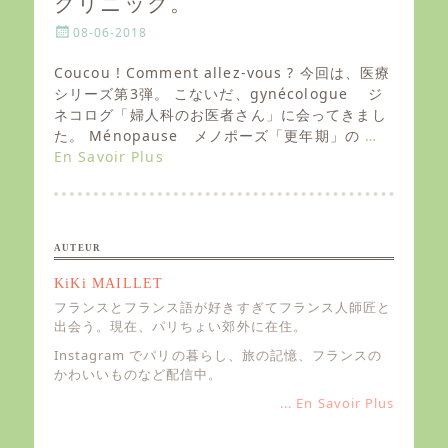
クリニック。
P
08-06-2018
o
s
Coucou ! Comment allez-vous ? 今回は、医療
t
シリーズ第3弾。 こないだ、gynécologue ジ
e
ネコログ「婦人科のお医者さん」に会ってきまし
d
た。 Ménopause メノポーズ「更年期」の
…
o
En Savoir Plus
n
AUTEUR
KiKi MAILLET
フランスとフランス語が好きすぎてフランス人師匠と
出会う。現在、パリちょい郊外に在住。
Instagram でパリの暮らし、旅の記憶、フランスの
かわいいものなど配信中。
... En Savoir Plus