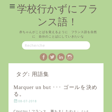
学校行かずにフラ
ンス語！
赤ちゃんがことばを覚えるように フランス語を自然
に 自分のことばにしていきたいな
Search
for:
Facebook
Twitter
LinkedIn
Instagram
タグ:
用語集
Marquer un but ･･･ ゴールを決め
る。
P
08-07-2018
o
s
Coucou ! フランス、勝ちましたね♬♩♫♪♬