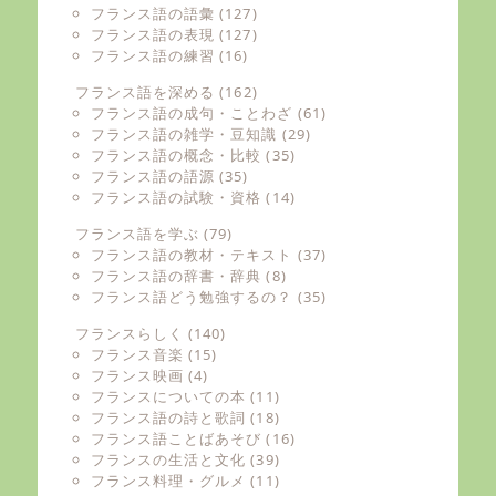
フランス語の語彙
(127)
フランス語の表現
(127)
フランス語の練習
(16)
フランス語を深める
(162)
フランス語の成句・ことわざ
(61)
フランス語の雑学・豆知識
(29)
フランス語の概念・比較
(35)
フランス語の語源
(35)
フランス語の試験・資格
(14)
フランス語を学ぶ
(79)
フランス語の教材・テキスト
(37)
フランス語の辞書・辞典
(8)
フランス語どう勉強するの？
(35)
フランスらしく
(140)
フランス音楽
(15)
フランス映画
(4)
フランスについての本
(11)
フランス語の詩と歌詞
(18)
フランス語ことばあそび
(16)
フランスの生活と文化
(39)
フランス料理・グルメ
(11)