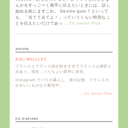
t
んかをすっごーく相手に伝えたいときには、話し
e
始める前にまずこれ。 Devine quoi ? といって
d
も、「当ててみてよ！」っていうくらい特別なこ
o
とを伝えたいだけであっ
… En Savoir Plus
n
AUTEUR
KiKi MAILLET
フランスとフランス語が好きすぎてフランス人師匠と
出会う。現在、パリちょい郊外に在住。
Instagram でパリの暮らし、旅の記憶、フランスの
かわいいものなど配信中。
... En Savoir Plus
FIL D’ARIANE