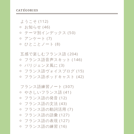
CATÉGORIES
ようこそ
(112)
お知らせ
(46)
テーマ別インデックス
(50)
アンケート
(7)
ひとことノート
(8)
五感で楽しむフランス語
(204)
フランス語音声スキット
(146)
パリジェンヌ風に
(3)
フランス語ヴォイスブログ
(15)
フランス語ポッドキャスト
(42)
フランス語練習ノート
(307)
やさしいフランス語
(41)
フランス語の発音
(12)
フランス語の文法
(43)
フランス語の動詞活用
(7)
フランス語の語彙
(127)
フランス語の表現
(127)
フランス語の練習
(16)