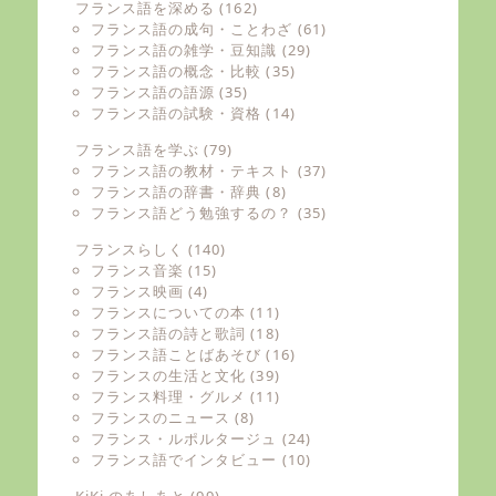
フランス語を深める
(162)
フランス語の成句・ことわざ
(61)
フランス語の雑学・豆知識
(29)
フランス語の概念・比較
(35)
フランス語の語源
(35)
フランス語の試験・資格
(14)
フランス語を学ぶ
(79)
フランス語の教材・テキスト
(37)
フランス語の辞書・辞典
(8)
フランス語どう勉強するの？
(35)
フランスらしく
(140)
フランス音楽
(15)
フランス映画
(4)
フランスについての本
(11)
フランス語の詩と歌詞
(18)
フランス語ことばあそび
(16)
フランスの生活と文化
(39)
フランス料理・グルメ
(11)
フランスのニュース
(8)
フランス・ルポルタージュ
(24)
フランス語でインタビュー
(10)
KiKi のあしあと
(99)