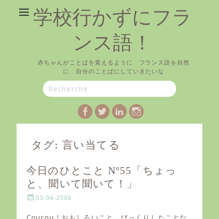
学校行かずにフラ
ンス語！
赤ちゃんがことばを覚えるように フランス語を自然
に 自分のことばにしていきたいな
Search
for:
Facebook
Twitter
LinkedIn
Instagram
タグ:
言い当てる
今日のひとこと Nº55「ちょっ
と、聞いて聞いて！」
P
03-04-2006
o
s
Coucou ! おもしろいこと、びっくりしたことな