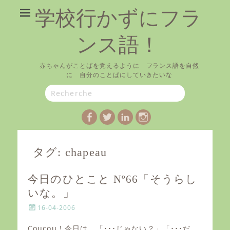
学校行かずにフラ
ンス語！
赤ちゃんがことばを覚えるように フランス語を自然
に 自分のことばにしていきたいな
Search
for:
Facebook
Twitter
LinkedIn
Instagram
タグ:
chapeau
今日のひとこと Nº66「そうらし
いな。」
P
16-04-2006
o
s
Coucou ! 今日は、「･･･じゃない？」「･･･だ