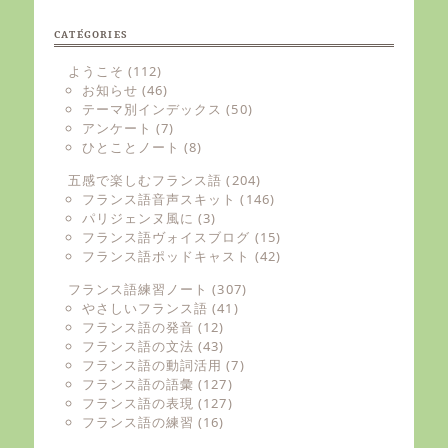
CATÉGORIES
ようこそ
(112)
お知らせ
(46)
テーマ別インデックス
(50)
アンケート
(7)
ひとことノート
(8)
五感で楽しむフランス語
(204)
フランス語音声スキット
(146)
パリジェンヌ風に
(3)
フランス語ヴォイスブログ
(15)
フランス語ポッドキャスト
(42)
フランス語練習ノート
(307)
やさしいフランス語
(41)
フランス語の発音
(12)
フランス語の文法
(43)
フランス語の動詞活用
(7)
フランス語の語彙
(127)
フランス語の表現
(127)
フランス語の練習
(16)