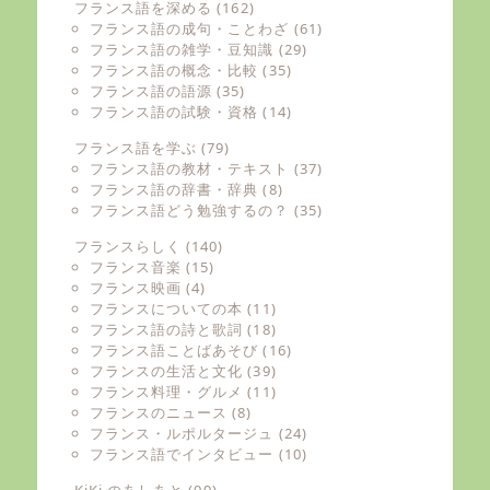
フランス語を深める
(162)
フランス語の成句・ことわざ
(61)
フランス語の雑学・豆知識
(29)
フランス語の概念・比較
(35)
フランス語の語源
(35)
フランス語の試験・資格
(14)
フランス語を学ぶ
(79)
フランス語の教材・テキスト
(37)
フランス語の辞書・辞典
(8)
フランス語どう勉強するの？
(35)
フランスらしく
(140)
フランス音楽
(15)
フランス映画
(4)
フランスについての本
(11)
フランス語の詩と歌詞
(18)
フランス語ことばあそび
(16)
フランスの生活と文化
(39)
フランス料理・グルメ
(11)
フランスのニュース
(8)
フランス・ルポルタージュ
(24)
フランス語でインタビュー
(10)
KiKi のあしあと
(99)