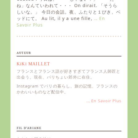
t
ね」なんていわれて・・・ On dirait. 「そうら
e
しいな。」 今日の会話。夜、ふたりと１ぴき、ベ
d
ッドにて。 Au lit, il y a une fille,
… En
o
Savoir Plus
n
AUTEUR
KiKi MAILLET
フランスとフランス語が好きすぎてフランス人師匠と
出会う。現在、パリちょい郊外に在住。
Instagram でパリの暮らし、旅の記憶、フランスの
かわいいものなど配信中。
... En Savoir Plus
FIL D’ARIANE