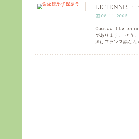
LE TENNI
P
08-11-2006
o
Coucou !! Le
s
があります。 そう
t
源はフランス語なん
e
d
o
n