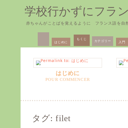
学校行かずにフラ
赤ちゃんがことばを覚えるように フランス語を自
Skip
Primary
to
もくじ
カテゴリー
はじめに
入門
Menu
content
はじめに
タグ:
filet