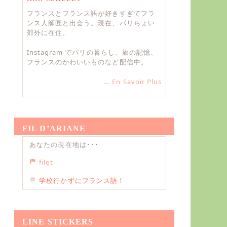
フランスとフランス語が好きすぎてフラ
ンス人師匠と出会う。現在、パリちょい
郊外に在住。
Instagram でパリの暮らし、旅の記憶、
フランスのかわいいものなど配信中。
... En Savoir Plus
FIL D’ARIANE
あなたの現在地は･･･
filet
学校行かずにフランス語！
LINE STICKERS