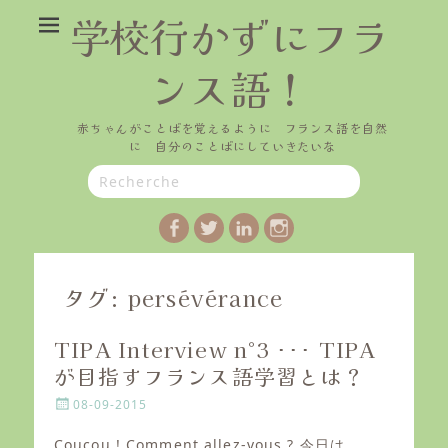
学校行かずにフラ
ンス語！
赤ちゃんがことばを覚えるように フランス語を自然
に 自分のことばにしていきたいな
Search
for:
Facebook
Twitter
LinkedIn
Instagram
タグ:
persévérance
TIPA Interview n°3 ･･･ TIPA
が目指すフランス語学習とは？
P
08-09-2015
o
s
Coucou ! Comment allez-vous ? 今日は、