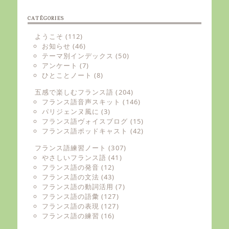
CATÉGORIES
ようこそ
(112)
お知らせ
(46)
テーマ別インデックス
(50)
アンケート
(7)
ひとことノート
(8)
五感で楽しむフランス語
(204)
フランス語音声スキット
(146)
パリジェンヌ風に
(3)
フランス語ヴォイスブログ
(15)
フランス語ポッドキャスト
(42)
フランス語練習ノート
(307)
やさしいフランス語
(41)
フランス語の発音
(12)
フランス語の文法
(43)
フランス語の動詞活用
(7)
フランス語の語彙
(127)
フランス語の表現
(127)
フランス語の練習
(16)