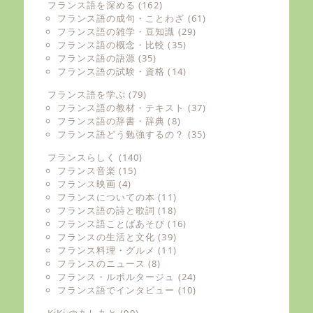
フランス語を深める
(162)
フランス語の成句・ことわざ
(61)
フランス語の雑学・豆知識
(29)
フランス語の概念・比較
(35)
フランス語の語源
(35)
フランス語の試験・資格
(14)
フランス語を学ぶ
(79)
フランス語の教材・テキスト
(37)
フランス語の辞書・辞典
(8)
フランス語どう勉強するの？
(35)
フランスらしく
(140)
フランス音楽
(15)
フランス映画
(4)
フランスについての本
(11)
フランス語の詩と歌詞
(18)
フランス語ことばあそび
(16)
フランスの生活と文化
(39)
フランス料理・グルメ
(11)
フランスのニュース
(8)
フランス・ルポルタージュ
(24)
フランス語でインタビュー
(10)
KiKi のあしあと
(99)