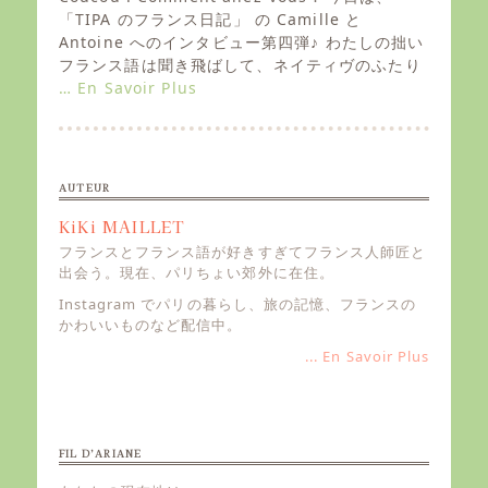
t
「TIPA のフランス日記」 の Camille と
e
Antoine へのインタビュー第四弾♪ わたしの拙い
d
フランス語は聞き飛ばして、ネイティヴのふたり
o
… En Savoir Plus
n
AUTEUR
KiKi MAILLET
フランスとフランス語が好きすぎてフランス人師匠と
出会う。現在、パリちょい郊外に在住。
Instagram でパリの暮らし、旅の記憶、フランスの
かわいいものなど配信中。
... En Savoir Plus
FIL D’ARIANE