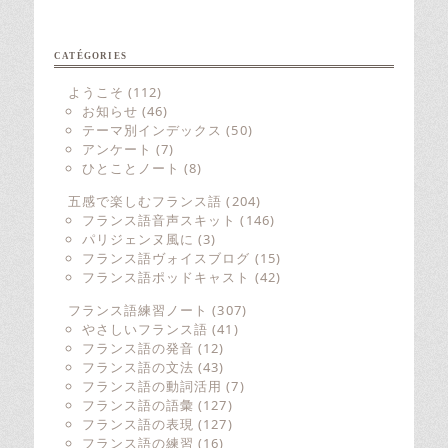
CATÉGORIES
ようこそ
(112)
お知らせ
(46)
テーマ別インデックス
(50)
アンケート
(7)
ひとことノート
(8)
五感で楽しむフランス語
(204)
フランス語音声スキット
(146)
パリジェンヌ風に
(3)
フランス語ヴォイスブログ
(15)
フランス語ポッドキャスト
(42)
フランス語練習ノート
(307)
やさしいフランス語
(41)
フランス語の発音
(12)
フランス語の文法
(43)
フランス語の動詞活用
(7)
フランス語の語彙
(127)
フランス語の表現
(127)
フランス語の練習
(16)