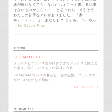
t
絡が取れなくても、なにかちょこっと書ける記事
e
はないものかしら・・・ と思ったら、そうそう、
d
わたしの苦手なアレがありました。 「家
o
事」・・・。 え、あなたも？ じゃあ、「○○やっ
n
… En Savoir Plus
AUTEUR
KiKi MAILLET
フランスとフランス語が好きすぎてフランス人師匠と
出会う。現在、パリちょい郊外に在住。
Instagram でパリの暮らし、旅の記憶、フランスの
かわいいものなど配信中。
... En Savoir Plus
FIL D’ARIANE