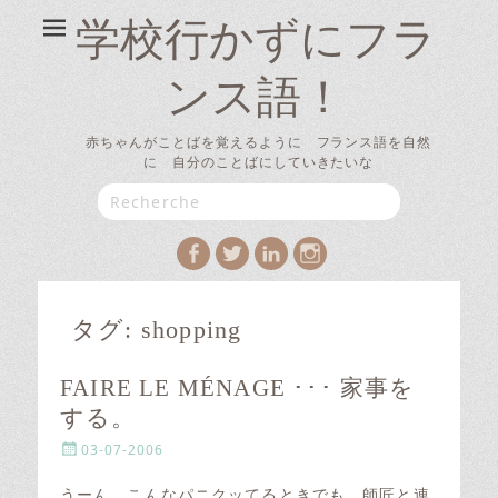
学校行かずにフラ
ンス語！
赤ちゃんがことばを覚えるように フランス語を自然
に 自分のことばにしていきたいな
Search
for:
Facebook
Twitter
LinkedIn
Instagram
タグ:
shopping
FAIRE LE MÉNAGE ･･･ 家事を
する。
P
03-07-2006
o
s
うーん、こんなパニクッてるときでも、師匠と連