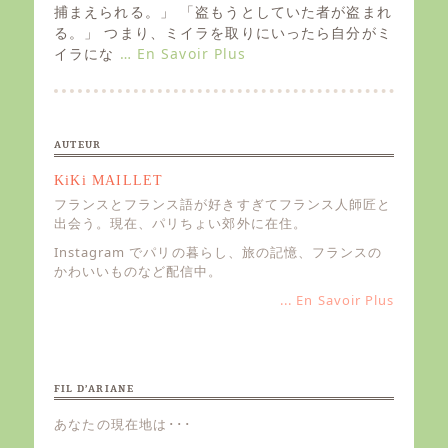
e
捕まえられる。」 「盗もうとしていた者が盗まれ
d
る。」 つまり、ミイラを取りにいったら自分がミ
o
イラにな
… En Savoir Plus
n
AUTEUR
KiKi MAILLET
フランスとフランス語が好きすぎてフランス人師匠と
出会う。現在、パリちょい郊外に在住。
Instagram でパリの暮らし、旅の記憶、フランスの
かわいいものなど配信中。
... En Savoir Plus
FIL D’ARIANE
あなたの現在地は･･･