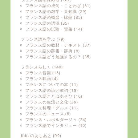
フランス語の成句・ことわざ
(61)
フランス語の雑学・豆知識
(29)
フランス語の概念・比較
(35)
フランス語の語源
(35)
フランス語の試験・資格
(14)
フランス語を学ぶ
(79)
フランス語の教材・テキスト
(37)
フランス語の辞書・辞典
(8)
フランス語どう勉強するの？
(35)
フランスらしく
(140)
フランス音楽
(15)
フランス映画
(4)
フランスについての本
(11)
フランス語の詩と歌詞
(18)
フランス語ことばあそび
(16)
フランスの生活と文化
(39)
フランス料理・グルメ
(11)
フランスのニュース
(8)
フランス・ルポルタージュ
(24)
フランス語でインタビュー
(10)
KiKi のあしあと
(99)