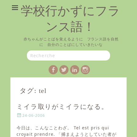
学校行かずにフラ
ンス語！
赤ちゃんがことばを覚えるように フランス語を自然
に 自分のことばにしていきたいな
Search
for:
Facebook
Twitter
LinkedIn
Instagram
タグ:
tel
ミイラ取りがミイラになる。
P
24-06-2006
o
s
今日は、こんなことわざ。 Tel est pris qui
t
croyait prendre. 「捕まえようとしていた者が