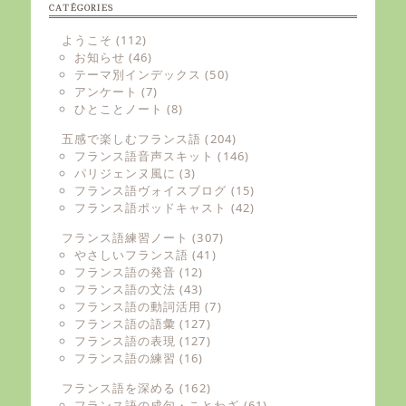
CATÉGORIES
ようこそ
(112)
お知らせ
(46)
テーマ別インデックス
(50)
アンケート
(7)
ひとことノート
(8)
五感で楽しむフランス語
(204)
フランス語音声スキット
(146)
パリジェンヌ風に
(3)
フランス語ヴォイスブログ
(15)
フランス語ポッドキャスト
(42)
フランス語練習ノート
(307)
やさしいフランス語
(41)
フランス語の発音
(12)
フランス語の文法
(43)
フランス語の動詞活用
(7)
フランス語の語彙
(127)
フランス語の表現
(127)
フランス語の練習
(16)
フランス語を深める
(162)
フランス語の成句・ことわざ
(61)