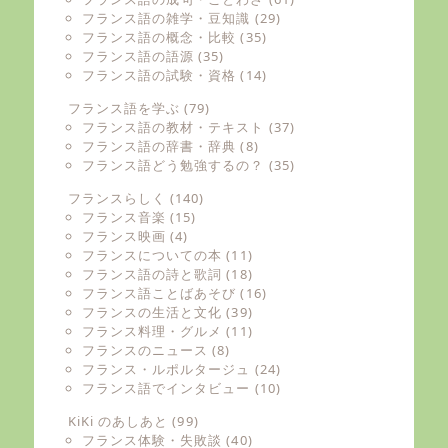
フランス語の雑学・豆知識
(29)
フランス語の概念・比較
(35)
フランス語の語源
(35)
フランス語の試験・資格
(14)
フランス語を学ぶ
(79)
フランス語の教材・テキスト
(37)
フランス語の辞書・辞典
(8)
フランス語どう勉強するの？
(35)
フランスらしく
(140)
フランス音楽
(15)
フランス映画
(4)
フランスについての本
(11)
フランス語の詩と歌詞
(18)
フランス語ことばあそび
(16)
フランスの生活と文化
(39)
フランス料理・グルメ
(11)
フランスのニュース
(8)
フランス・ルポルタージュ
(24)
フランス語でインタビュー
(10)
KiKi のあしあと
(99)
フランス体験・失敗談
(40)