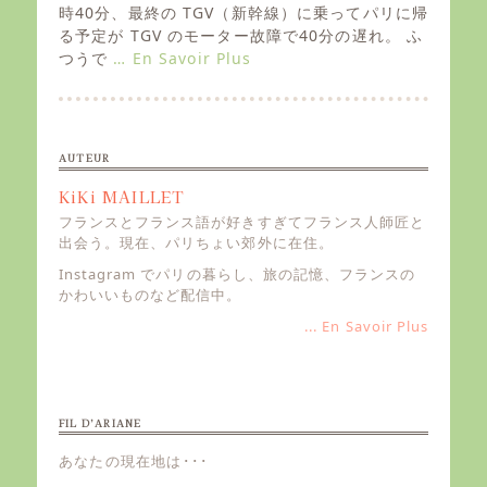
e
時40分、最終の TGV（新幹線）に乗ってパリに帰
d
る予定が TGV のモーター故障で40分の遅れ。 ふ
o
つうで
… En Savoir Plus
n
AUTEUR
KiKi MAILLET
フランスとフランス語が好きすぎてフランス人師匠と
出会う。現在、パリちょい郊外に在住。
Instagram でパリの暮らし、旅の記憶、フランスの
かわいいものなど配信中。
... En Savoir Plus
FIL D’ARIANE
あなたの現在地は･･･