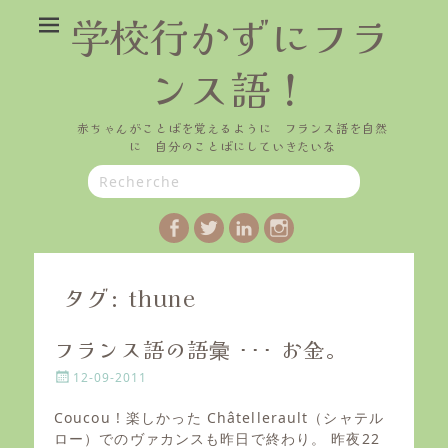
学校行かずにフラ
ンス語！
赤ちゃんがことばを覚えるように フランス語を自然
に 自分のことばにしていきたいな
Search
for:
Facebook
Twitter
LinkedIn
Instagram
タグ:
thune
フランス語の語彙 ･･･ お金。
P
12-09-2011
o
s
Coucou ! 楽しかった Châtellerault（シャテル
t
ロー）でのヴァカンスも昨日で終わり。 昨夜22