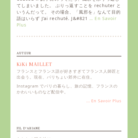
t
てしまいました。 ぶりっ返すことを rechuter と
e
いうんだって。 その場合、「風邪を」なんて目的
d
語はいらず J’ai rechuté. J&#821
… En Savoir
o
Plus
n
AUTEUR
KiKi MAILLET
フランスとフランス語が好きすぎてフランス人師匠と
出会う。現在、パリちょい郊外に在住。
Instagram でパリの暮らし、旅の記憶、フランスの
かわいいものなど配信中。
... En Savoir Plus
FIL D’ARIANE