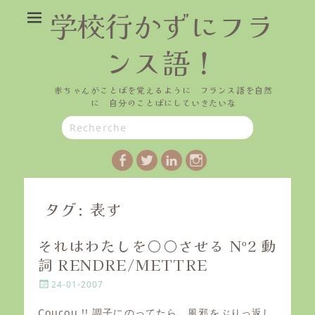
学校行かずにフラ
ンス語！
赤ちゃんがことばを覚えるように フランス語を自然
に 自分のことばにしていきたいな
Search
for:
Facebook
Twitter
LinkedIn
Instagram
タグ:
表す
それはわたしを○○させる Nº2 動
詞 RENDRE/METTRE
P
24-01-2007
o
s
Coucou !! 調子にのってたら、風邪をぶりっ返し