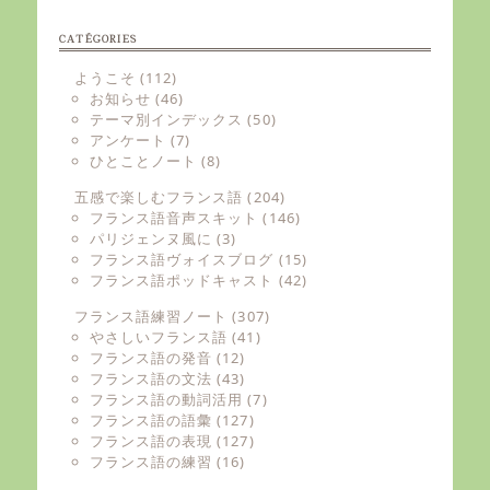
CATÉGORIES
ようこそ
(112)
お知らせ
(46)
テーマ別インデックス
(50)
アンケート
(7)
ひとことノート
(8)
五感で楽しむフランス語
(204)
フランス語音声スキット
(146)
パリジェンヌ風に
(3)
フランス語ヴォイスブログ
(15)
フランス語ポッドキャスト
(42)
フランス語練習ノート
(307)
やさしいフランス語
(41)
フランス語の発音
(12)
フランス語の文法
(43)
フランス語の動詞活用
(7)
フランス語の語彙
(127)
フランス語の表現
(127)
フランス語の練習
(16)