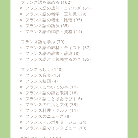
フランス語を深める
(162)
フランス語の成句・ことわざ
(61)
フランス語の雑学・豆知識
(29)
フランス語の概念・比較
(35)
フランス語の語源
(35)
フランス語の試験・資格
(14)
フランス語を学ぶ
(79)
フランス語の教材・テキスト
(37)
フランス語の辞書・辞典
(8)
フランス語どう勉強するの？
(35)
フランスらしく
(140)
フランス音楽
(15)
フランス映画
(4)
フランスについての本
(11)
フランス語の詩と歌詞
(18)
フランス語ことばあそび
(16)
フランスの生活と文化
(39)
フランス料理・グルメ
(11)
フランスのニュース
(8)
フランス・ルポルタージュ
(24)
フランス語でインタビュー
(10)
KiKi のあしあと
(99)