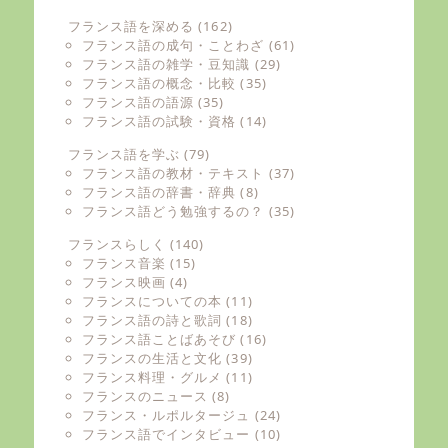
フランス語を深める
(162)
フランス語の成句・ことわざ
(61)
フランス語の雑学・豆知識
(29)
フランス語の概念・比較
(35)
フランス語の語源
(35)
フランス語の試験・資格
(14)
フランス語を学ぶ
(79)
フランス語の教材・テキスト
(37)
フランス語の辞書・辞典
(8)
フランス語どう勉強するの？
(35)
フランスらしく
(140)
フランス音楽
(15)
フランス映画
(4)
フランスについての本
(11)
フランス語の詩と歌詞
(18)
フランス語ことばあそび
(16)
フランスの生活と文化
(39)
フランス料理・グルメ
(11)
フランスのニュース
(8)
フランス・ルポルタージュ
(24)
フランス語でインタビュー
(10)