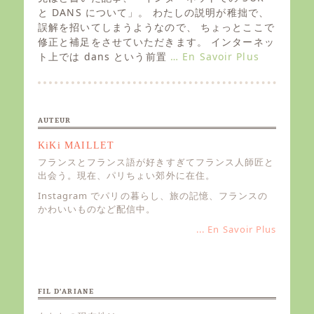
t
と DANS について」。 わたしの説明が稚拙で、
e
誤解を招いてしまうようなので、 ちょっとここで
d
修正と補足をさせていただきます。 インターネッ
o
ト上では dans という前置
… En Savoir Plus
n
AUTEUR
KiKi MAILLET
フランスとフランス語が好きすぎてフランス人師匠と
出会う。現在、パリちょい郊外に在住。
Instagram でパリの暮らし、旅の記憶、フランスの
かわいいものなど配信中。
... En Savoir Plus
FIL D’ARIANE