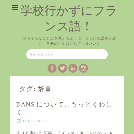
学校行かずにフラ
ンス語！
赤ちゃんがことばを覚えるように フランス語を自然
に 自分のことばにしていきたいな
Search
for:
Facebook
Twitter
LinkedIn
Instagram
タグ:
辞書
DANS について、もっとくわし
く。
P
02-05-2006
o
s
先ほど書いた記事、「インターネットでの SUR