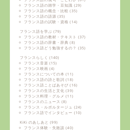
フランス語の雑学・豆知識
(29)
フランス語の概念・比較
(35)
フランス語の語源
(35)
フランス語の試験・資格
(14)
フランス語を学ぶ
(79)
フランス語の教材・テキスト
(37)
フランス語の辞書・辞典
(8)
フランス語どう勉強するの？
(35)
フランスらしく
(140)
フランス音楽
(15)
フランス映画
(4)
フランスについての本
(11)
フランス語の詩と歌詞
(18)
フランス語ことばあそび
(16)
フランスの生活と文化
(39)
フランス料理・グルメ
(11)
フランスのニュース
(8)
フランス・ルポルタージュ
(24)
フランス語でインタビュー
(10)
KiKi のあしあと
(99)
フランス体験・失敗談
(40)