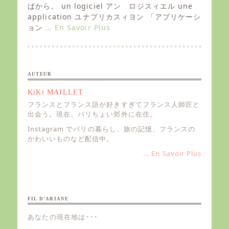
e
ばから。 un logiciel アン ロジスィエル une
d
application ユナプリカスィヨン 「アプリケーシ
o
ョン
… En Savoir Plus
n
AUTEUR
KiKi MAILLET
フランスとフランス語が好きすぎてフランス人師匠と
出会う。現在、パリちょい郊外に在住。
Instagram でパリの暮らし、旅の記憶、フランスの
かわいいものなど配信中。
... En Savoir Plus
FIL D’ARIANE
あなたの現在地は･･･