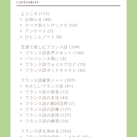
CATÉGORIES
ようこそ
(112)
お知らせ
(46)
テーマ別インデックス
(50)
アンケート
(7)
ひとことノート
(8)
五感で楽しむフランス語
(204)
フランス語音声スキット
(146)
パリジェンヌ風に
(3)
フランス語ヴォイスブログ
(15)
フランス語ポッドキャスト
(42)
フランス語練習ノート
(307)
やさしいフランス語
(41)
フランス語の発音
(12)
フランス語の文法
(43)
フランス語の動詞活用
(7)
フランス語の語彙
(127)
フランス語の表現
(127)
フランス語の練習
(16)
フランス語を深める
(162)
フランス語の成句・ことわざ
(61)