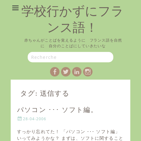
学校行かずにフラ
ンス語！
赤ちゃんがことばを覚えるように フランス語を自然
に 自分のことばにしていきたいな
Search
for:
Facebook
Twitter
LinkedIn
Instagram
タグ:
送信する
パソコン ･･･ ソフト編。
P
28-04-2006
o
s
すっかり忘れてた！ 「パソコン ･･･ ソフト編」
t
いってみようかな？ まずは、ソフトに関すること