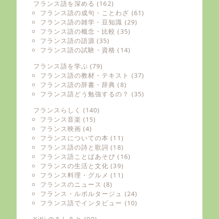
フランス語を深める
(162)
フランス語の成句・ことわざ
(61)
フランス語の雑学・豆知識
(29)
フランス語の概念・比較
(35)
フランス語の語源
(35)
フランス語の試験・資格
(14)
フランス語を学ぶ
(79)
フランス語の教材・テキスト
(37)
フランス語の辞書・辞典
(8)
フランス語どう勉強するの？
(35)
フランスらしく
(140)
フランス音楽
(15)
フランス映画
(4)
フランスについての本
(11)
フランス語の詩と歌詞
(18)
フランス語ことばあそび
(16)
フランスの生活と文化
(39)
フランス料理・グルメ
(11)
フランスのニュース
(8)
フランス・ルポルタージュ
(24)
フランス語でインタビュー
(10)
KiKi のあしあと
(99)