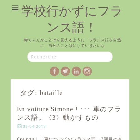
学校行かずにフラ
ンス語！
赤ちゃんがことばを覚えるように フランス語を自然
に 自分のことばにしていきたいな
Search
for:
Facebook
Twitter
LinkedIn
Instagram
タグ:
bataille
En voiture Simone ! ･･･ 車のフラ
ンス語。〈3〉動かすもの
P
09-04-2019
o
s
Coucou ! 「車についてのフランス語」3回目の今