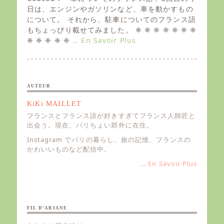
t
日は、エンジンやガソリンなど、車を動かすもの
e
について。 それから、駐車についてのフランス語
d
もちょっぴり載せてみました。 ❈ ❈ ❈ ❈ ❈ ❈ ❈
o
❈ ❈ ❈ ❈ ❈
… En Savoir Plus
n
AUTEUR
KiKi MAILLET
フランスとフランス語が好きすぎてフランス人師匠と
出会う。現在、パリちょい郊外に在住。
Instagram でパリの暮らし、旅の記憶、フランスの
かわいいものなど配信中。
... En Savoir Plus
FIL D’ARIANE