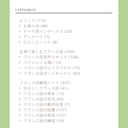
CATÉGORIES
ようこそ
(112)
お知らせ
(46)
テーマ別インデックス
(50)
アンケート
(7)
ひとことノート
(8)
五感で楽しむフランス語
(204)
フランス語音声スキット
(146)
パリジェンヌ風に
(3)
フランス語ヴォイスブログ
(15)
フランス語ポッドキャスト
(42)
フランス語練習ノート
(307)
やさしいフランス語
(41)
フランス語の発音
(12)
フランス語の文法
(43)
フランス語の動詞活用
(7)
フランス語の語彙
(127)
フランス語の表現
(127)
フランス語の練習
(16)