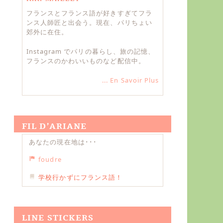
フランスとフランス語が好きすぎてフラ
ンス人師匠と出会う。現在、パリちょい
郊外に在住。
Instagram でパリの暮らし、旅の記憶、
フランスのかわいいものなど配信中。
... En Savoir Plus
FIL D’ARIANE
あなたの現在地は･･･
foudre
学校行かずにフランス語！
LINE STICKERS