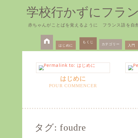
学校行かずにフラ
赤ちゃんがことばを覚えるように フランス語を自
Skip
Primary
to
もくじ
カテゴリー
はじめに
入門
Menu
content
はじめに
タグ:
foudre