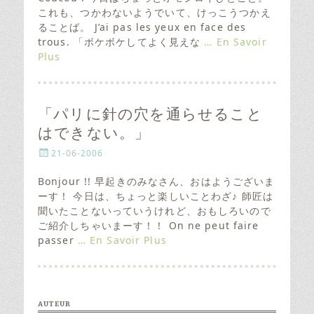
t
これも、つかわないようでいて、けっこうつかえ
e
ることば。 J’ai pas les yeux en face des
d
trous. 「ボケボケしてよく見えな
… En Savoir
o
Plus
n
「パリに針の穴を通らせること
はできない。」
P
21-06-2006
o
s
Bonjour !! 早起きのみなさん、おはようございま
t
ーす！ 今日は、ちょっと楽しいことわざ♪ 師匠は
e
聞いたことないっていうけれど、おもしろいので
d
ご紹介しちゃいまーす！！ On ne peut faire
o
passer
… En Savoir Plus
n
AUTEUR