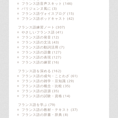
フランス語音声スキット
(146)
パリジェンヌ風に
(3)
フランス語ヴォイスブログ
(15)
フランス語ポッドキャスト
(42)
フランス語練習ノート
(307)
やさしいフランス語
(41)
フランス語の発音
(12)
フランス語の文法
(43)
フランス語の動詞活用
(7)
フランス語の語彙
(127)
フランス語の表現
(127)
フランス語の練習
(16)
フランス語を深める
(162)
フランス語の成句・ことわざ
(61)
フランス語の雑学・豆知識
(29)
フランス語の概念・比較
(35)
フランス語の語源
(35)
フランス語の試験・資格
(14)
フランス語を学ぶ
(79)
フランス語の教材・テキスト
(37)
フランス語の辞書・辞典
(8)