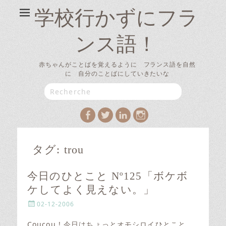
学校行かずにフラ
ンス語！
赤ちゃんがことばを覚えるように フランス語を自然
に 自分のことばにしていきたいな
Search
for:
Facebook
Twitter
LinkedIn
Instagram
タグ:
trou
今日のひとこと Nº125「ボケボ
ケしてよく見えない。」
P
02-12-2006
o
s
Coucou ! 今日はちょっとオモシロイひとこと。