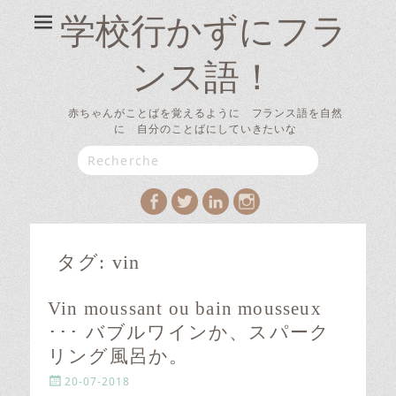
学校行かずにフラ
ンス語！
赤ちゃんがことばを覚えるように フランス語を自然
に 自分のことばにしていきたいな
Search
for:
Facebook
Twitter
LinkedIn
Instagram
タグ:
vin
Vin moussant ou bain mousseux
･･･ バブルワインか、スパーク
リング風呂か。
P
20-07-2018