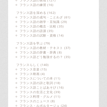
フランス語の表現
(127)
フランス語の練習
(16)
フランス語を深める
(162)
フランス語の成句・ことわざ
(61)
フランス語の雑学・豆知識
(29)
フランス語の概念・比較
(35)
フランス語の語源
(35)
フランス語の試験・資格
(14)
フランス語を学ぶ
(79)
フランス語の教材・テキスト
(37)
フランス語の辞書・辞典
(8)
フランス語どう勉強するの？
(35)
フランスらしく
(140)
フランス音楽
(15)
フランス映画
(4)
フランスについての本
(11)
フランス語の詩と歌詞
(18)
フランス語ことばあそび
(16)
フランスの生活と文化
(39)
フランス料理・グルメ
(11)
フランスのニュース
(8)
フランス・ルポルタージュ
(24)