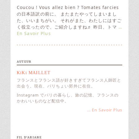
o
s
Coucou ! Vous allez bien ? Tomates farcies
t
の日本語訳の前に。 またまたやってしまいまし
e
た、いいまちがい。 それがまた、わたしにはすご
d
く役立ったので、ご紹介しますね♬ 昨日、トマ
…
o
En Savoir Plus
n
AUTEUR
KiKi MAILLET
フランスとフランス語が好きすぎてフランス人師匠と
出会う。現在、パリちょい郊外に在住。
Instagram でパリの暮らし、旅の記憶、フランスの
かわいいものなど配信中。
... En Savoir Plus
FIL D’ARIANE