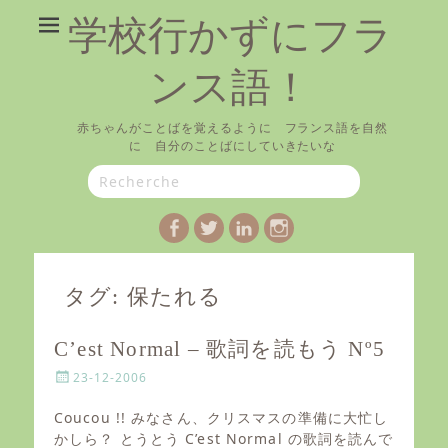
学校行かずにフラ
ンス語！
赤ちゃんがことばを覚えるように フランス語を自然
に 自分のことばにしていきたいな
Search
for:
Facebook
Twitter
LinkedIn
Instagram
タグ:
保たれる
C’est Normal – 歌詞を読もう Nº5
P
23-12-2006
o
s
Coucou !! みなさん、クリスマスの準備に大忙し
t
かしら？ とうとう C’est Normal の歌詞を読んで