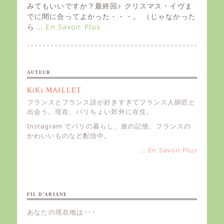
e
みてもいいですか？最終回♪ クリスマス・イヴま
d
でに間に合ってよかった・・・。 （じゃなかった
o
ら
… En Savoir Plus
n
AUTEUR
KiKi MAILLET
フランスとフランス語が好きすぎてフランス人師匠と
出会う。現在、パリちょい郊外に在住。
Instagram でパリの暮らし、旅の記憶、フランスの
かわいいものなど配信中。
... En Savoir Plus
FIL D’ARIANE
あなたの現在地は･･･