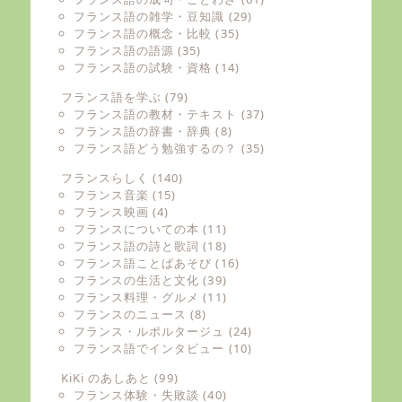
フランス語の雑学・豆知識
(29)
フランス語の概念・比較
(35)
フランス語の語源
(35)
フランス語の試験・資格
(14)
フランス語を学ぶ
(79)
フランス語の教材・テキスト
(37)
フランス語の辞書・辞典
(8)
フランス語どう勉強するの？
(35)
フランスらしく
(140)
フランス音楽
(15)
フランス映画
(4)
フランスについての本
(11)
フランス語の詩と歌詞
(18)
フランス語ことばあそび
(16)
フランスの生活と文化
(39)
フランス料理・グルメ
(11)
フランスのニュース
(8)
フランス・ルポルタージュ
(24)
フランス語でインタビュー
(10)
KiKi のあしあと
(99)
フランス体験・失敗談
(40)