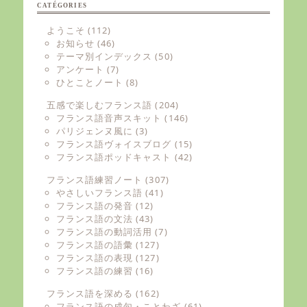
CATÉGORIES
ようこそ
(112)
お知らせ
(46)
テーマ別インデックス
(50)
アンケート
(7)
ひとことノート
(8)
五感で楽しむフランス語
(204)
フランス語音声スキット
(146)
パリジェンヌ風に
(3)
フランス語ヴォイスブログ
(15)
フランス語ポッドキャスト
(42)
フランス語練習ノート
(307)
やさしいフランス語
(41)
フランス語の発音
(12)
フランス語の文法
(43)
フランス語の動詞活用
(7)
フランス語の語彙
(127)
フランス語の表現
(127)
フランス語の練習
(16)
フランス語を深める
(162)
フランス語の成句・ことわざ
(61)