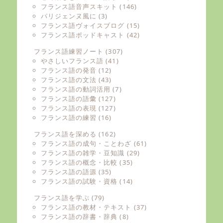
フランス語音声スキット
(146)
パリジェンヌ風に
(3)
フランス語ヴォイスブログ
(15)
フランス語ポッドキャスト
(42)
フランス語練習ノート
(307)
やさしいフランス語
(41)
フランス語の発音
(12)
フランス語の文法
(43)
フランス語の動詞活用
(7)
フランス語の語彙
(127)
フランス語の表現
(127)
フランス語の練習
(16)
フランス語を深める
(162)
フランス語の成句・ことわざ
(61)
フランス語の雑学・豆知識
(29)
フランス語の概念・比較
(35)
フランス語の語源
(35)
フランス語の試験・資格
(14)
フランス語を学ぶ
(79)
フランス語の教材・テキスト
(37)
フランス語の辞書・辞典
(8)