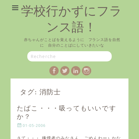
学校行かずにフラ
ンス語！
赤ちゃんがことばを覚えるように フランス語を自然
に 自分のことばにしていきたいな
Search
for:
Facebook
Twitter
LinkedIn
Instagram
タグ:
消防士
たばこ・・・吸ってもいいです
か？
P
01-05-2006
o
s
さて・・・ 嫌煙者のみなさん、ごめんねー♪ かな