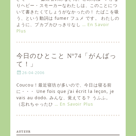
t
りヘビー・スモーカーなわたしは、このことにつ
e
いて書きたくてしょうがなかったの！ たばこを吸
d
う、という動詞は fumer フュメ です。 わたしの
o
ように、プカプカひっきりなし
… En Savoir
n
Plus
今日のひとこと Nº74「がんばっ
て！」
P
26-04-2006
o
s
Coucou ! 最近寝坊が多いので、今日は寝る前
t
に・・・ Une fois que j’ai écrit la leçon, je
e
vais au dodo. みんな、覚えてる？ うふふ。
d
（忘れちゃったひ
… En Savoir Plus
o
n
AUTEUR