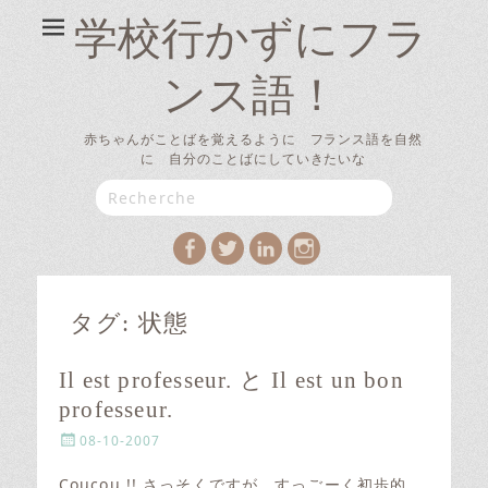
学校行かずにフラ
ンス語！
赤ちゃんがことばを覚えるように フランス語を自然
に 自分のことばにしていきたいな
Search
for:
Facebook
Twitter
LinkedIn
Instagram
タグ:
状態
Il est professeur. と Il est un bon
professeur.
P
08-10-2007
o
s
Coucou !! さっそくですが、すっごーく初歩的