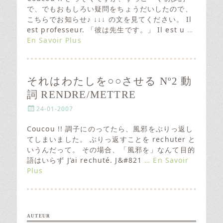
t
で、でもおもしろい疑問をちょうだいしたので、
e
こちらでお知らせ♪ ↓↓↓ の文を見てください。 Il
d
est professeur. 「彼は先生です。」 Il est u
…
o
En Savoir Plus
n
それはわたしを○○させる Nº2 動
詞 RENDRE/METTRE
P
24-01-2007
o
s
Coucou !! 調子にのってたら、風邪をぶりっ返し
t
てしまいました。 ぶりっ返すことを rechuter と
e
いうんだって。 その場合、「風邪を」なんて目的
d
語はいらず J’ai rechuté. J&#821
… En Savoir
o
Plus
n
AUTEUR