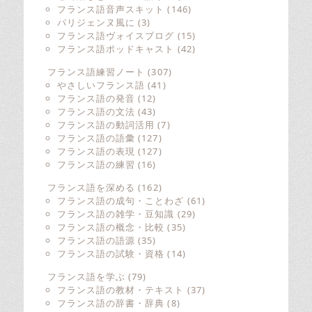
フランス語音声スキット
(146)
パリジェンヌ風に
(3)
フランス語ヴォイスブログ
(15)
フランス語ポッドキャスト
(42)
フランス語練習ノート
(307)
やさしいフランス語
(41)
フランス語の発音
(12)
フランス語の文法
(43)
フランス語の動詞活用
(7)
フランス語の語彙
(127)
フランス語の表現
(127)
フランス語の練習
(16)
フランス語を深める
(162)
フランス語の成句・ことわざ
(61)
フランス語の雑学・豆知識
(29)
フランス語の概念・比較
(35)
フランス語の語源
(35)
フランス語の試験・資格
(14)
フランス語を学ぶ
(79)
フランス語の教材・テキスト
(37)
フランス語の辞書・辞典
(8)