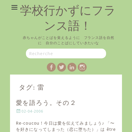
学校行かずにフラ
ンス語！
赤ちゃんがことばを覚えるように フランス語を自然
に 自分のことばにしていきたいな
Search
for:
Facebook
Twitter
LinkedIn
Instagram
タグ:
雷
愛を語ろう。その２
P
02-04-2006
o
s
Re-coucou ! 今日は愛を伝えてみましょう♪ 「〜
t
を好きになってしまった（恋に堕ちた）」は être