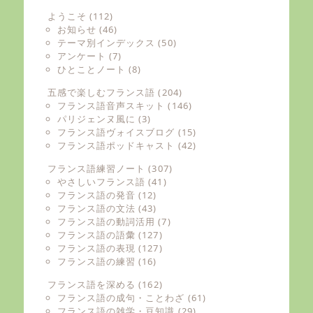
ようこそ
(112)
お知らせ
(46)
テーマ別インデックス
(50)
アンケート
(7)
ひとことノート
(8)
五感で楽しむフランス語
(204)
フランス語音声スキット
(146)
パリジェンヌ風に
(3)
フランス語ヴォイスブログ
(15)
フランス語ポッドキャスト
(42)
フランス語練習ノート
(307)
やさしいフランス語
(41)
フランス語の発音
(12)
フランス語の文法
(43)
フランス語の動詞活用
(7)
フランス語の語彙
(127)
フランス語の表現
(127)
フランス語の練習
(16)
フランス語を深める
(162)
フランス語の成句・ことわざ
(61)
フランス語の雑学・豆知識
(29)