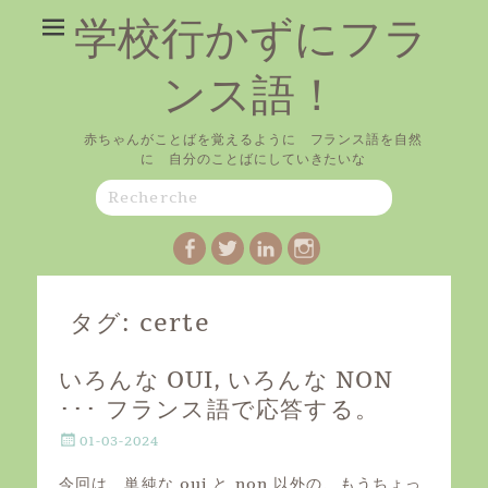
学校行かずにフラ
ンス語！
赤ちゃんがことばを覚えるように フランス語を自然
に 自分のことばにしていきたいな
Search
for:
Facebook
Twitter
LinkedIn
Instagram
タグ:
certe
いろんな OUI, いろんな NON
･･･ フランス語で応答する。
P
01-03-2024
o
s
今回は、単純な oui と non 以外の、もうちょっ