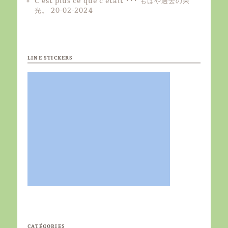
C’est plus ce que c’était ･･･ もはや過去の栄
光。
20-02-2024
LINE STICKERS
CATÉGORIES