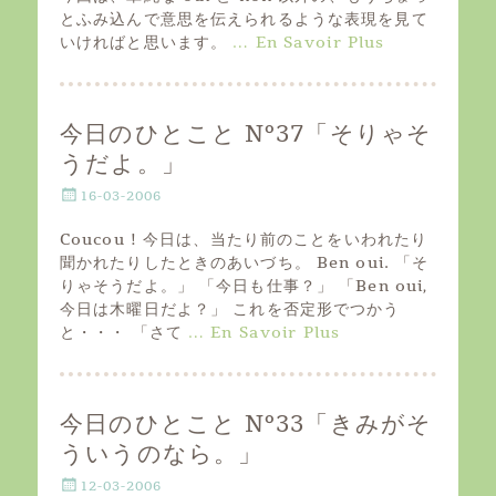
t
とふみ込んで意思を伝えられるような表現を見て
e
いければと思います。
… En Savoir Plus
d
o
n
今日のひとこと Nº37「そりゃそ
うだよ。」
P
16-03-2006
o
s
Coucou ! 今日は、当たり前のことをいわれたり
t
聞かれたりしたときのあいづち。 Ben oui. 「そ
e
りゃそうだよ。」 「今日も仕事？」 「Ben oui,
d
今日は木曜日だよ？」 これを否定形でつかう
o
と・・・ 「さて
… En Savoir Plus
n
今日のひとこと Nº33「きみがそ
ういうのなら。」
P
12-03-2006