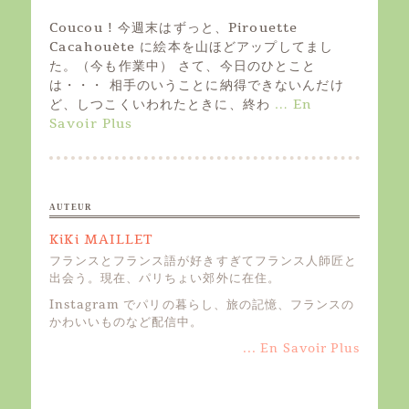
o
s
Coucou ! 今週末はずっと、Pirouette
t
Cacahouète に絵本を山ほどアップしてまし
e
た。（今も作業中） さて、今日のひとこと
d
は・・・ 相手のいうことに納得できないんだけ
o
ど、しつこくいわれたときに、終わ
… En
n
Savoir Plus
AUTEUR
KiKi MAILLET
フランスとフランス語が好きすぎてフランス人師匠と
出会う。現在、パリちょい郊外に在住。
Instagram でパリの暮らし、旅の記憶、フランスの
かわいいものなど配信中。
... En Savoir Plus