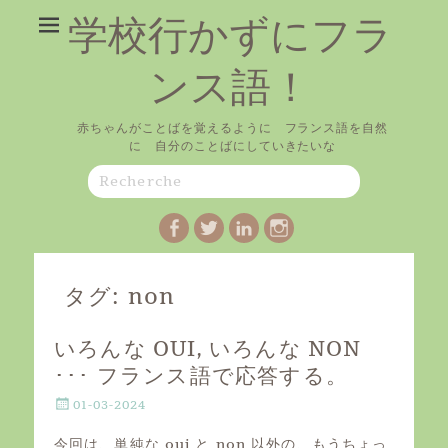
学校行かずにフラ
ンス語！
赤ちゃんがことばを覚えるように フランス語を自然
に 自分のことばにしていきたいな
Search
for:
Facebook
Twitter
LinkedIn
Instagram
タグ:
non
いろんな OUI, いろんな NON
･･･ フランス語で応答する。
P
01-03-2024
o
s
今回は、単純な oui と non 以外の、もうちょっ