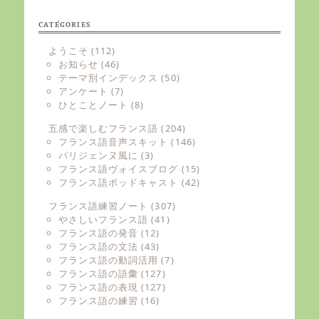
CATÉGORIES
ようこそ
(112)
お知らせ
(46)
テーマ別インデックス
(50)
アンケート
(7)
ひとことノート
(8)
五感で楽しむフランス語
(204)
フランス語音声スキット
(146)
パリジェンヌ風に
(3)
フランス語ヴォイスブログ
(15)
フランス語ポッドキャスト
(42)
フランス語練習ノート
(307)
やさしいフランス語
(41)
フランス語の発音
(12)
フランス語の文法
(43)
フランス語の動詞活用
(7)
フランス語の語彙
(127)
フランス語の表現
(127)
フランス語の練習
(16)