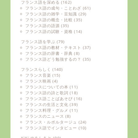
フランス語を深める
(162)
フランス語の成句・ことわざ
(61)
フランス語の雑学・豆知識
(29)
フランス語の概念・比較
(35)
フランス語の語源
(35)
フランス語の試験・資格
(14)
フランス語を学ぶ
(79)
フランス語の教材・テキスト
(37)
フランス語の辞書・辞典
(8)
フランス語どう勉強するの？
(35)
フランスらしく
(140)
フランス音楽
(15)
フランス映画
(4)
フランスについての本
(11)
フランス語の詩と歌詞
(18)
フランス語ことばあそび
(16)
フランスの生活と文化
(39)
フランス料理・グルメ
(11)
フランスのニュース
(8)
フランス・ルポルタージュ
(24)
フランス語でインタビュー
(10)
KiKi のあしあと
(99)