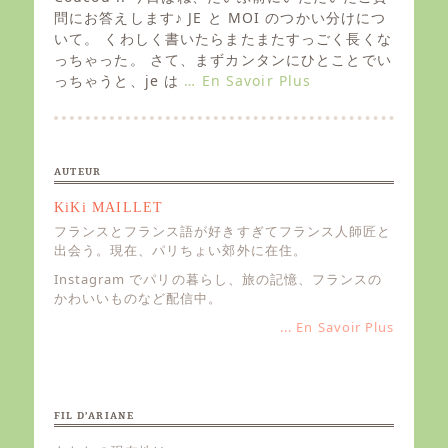
t
問にお答えします♪ JE と MOI のつかい分けにつ
e
いて。 くわしく書いたらまたまたすっごく長くな
d
っちゃった。 さて、まずカンタンにひとことでい
o
っちゃうと、je は
… En Savoir Plus
n
AUTEUR
KiKi MAILLET
フランスとフランス語が好きすぎてフランス人師匠と
出会う。現在、パリちょい郊外に在住。
Instagram でパリの暮らし、旅の記憶、フランスの
かわいいものなど配信中。
... En Savoir Plus
FIL D’ARIANE