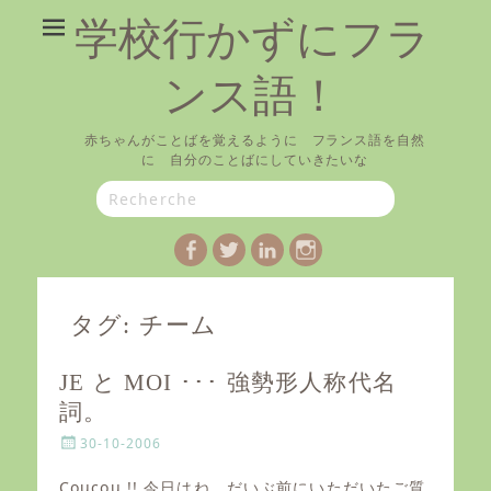
学校行かずにフラ
ンス語！
赤ちゃんがことばを覚えるように フランス語を自然
に 自分のことばにしていきたいな
Search
for:
Facebook
Twitter
LinkedIn
Instagram
タグ:
チーム
JE と MOI ･･･ 強勢形人称代名
詞。
P
30-10-2006
o
s
Coucou !! 今日はね、だいぶ前にいただいたご質