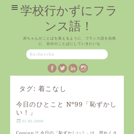
学校行かずにフラ
ンス語！
赤ちゃんがことばを覚えるように フランス語を自然
に 自分のことばにしていきたいな
Search
for:
Facebook
Twitter
LinkedIn
Instagram
タグ:
着こなし
今日のひとこと Nº99「恥ずかし
い！」
P
31-05-2006
o
s
Coucou !! 今日の「恥ずかしい！」は、照れくさ