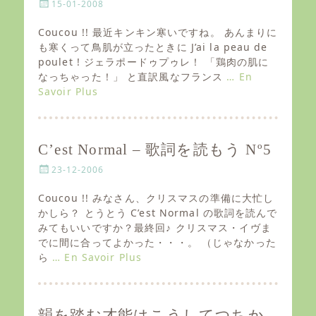
P
15-01-2008
o
s
Coucou !! 最近キンキン寒いですね。 あんまりに
t
も寒くって鳥肌が立ったときに J’ai la peau de
e
poulet ! ジェラポードゥプゥレ！ 「鶏肉の肌に
d
なっちゃった！」 と直訳風なフランス
… En
o
Savoir Plus
n
C’est Normal – 歌詞を読もう Nº5
P
23-12-2006
o
s
Coucou !! みなさん、クリスマスの準備に大忙し
t
かしら？ とうとう C’est Normal の歌詞を読んで
e
みてもいいですか？最終回♪ クリスマス・イヴま
d
でに間に合ってよかった・・・。 （じゃなかった
o
ら
… En Savoir Plus
n
韻を踏む才能はこうしてつちか