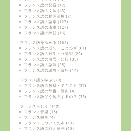
フランス語の発音
(12)
フランス語の文法
(43)
フランス語の動詞活用
(7)
フランス語の語彙
(127)
フランス語の表現
(127)
フランス語の練習
(16)
フランス語を深める
(162)
フランス語の成句・ことわざ
(61)
フランス語の雑学・豆知識
(29)
フランス語の概念・比較
(35)
フランス語の語源
(35)
フランス語の試験・資格
(14)
フランス語を学ぶ
(79)
フランス語の教材・テキスト
(37)
フランス語の辞書・辞典
(8)
フランス語どう勉強するの？
(35)
フランスらしく
(140)
フランス音楽
(15)
フランス映画
(4)
フランスについての本
(11)
フランス語の詩と歌詞
(18)