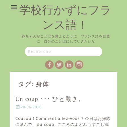
学校行かずにフラ
ンス語！
赤ちゃんがことばを覚えるように フランス語を自然
に 自分のことばにしていきたいな
Search
for:
Facebook
Twitter
LinkedIn
Instagram
タグ:
身体
Un coup ･･･ ひと動き。
P
20-06-2018
o
s
Coucou ! Comment allez-vous ? 今日はお掃除
t
に励んで、du coup, こころのよどみもすこし流