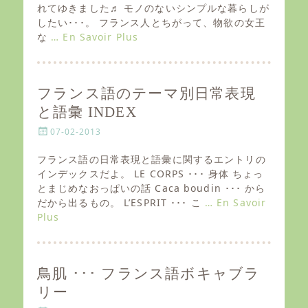
e
れてゆきました♬ モノのないシンプルな暮らしが
d
したい･･･。 フランス人とちがって、物欲の女王
o
な
… En Savoir Plus
n
フランス語のテーマ別日常表現
と語彙 INDEX
P
07-02-2013
o
s
フランス語の日常表現と語彙に関するエントリの
t
インデックスだよ。 LE CORPS ･･･ 身体 ちょっ
e
とまじめなおっぱいの話 Caca boudin ･･･ から
d
だから出るもの。 L’ESPRIT ･･･ こ
… En Savoir
o
Plus
n
鳥肌 ･･･ フランス語ボキャブラ
リー