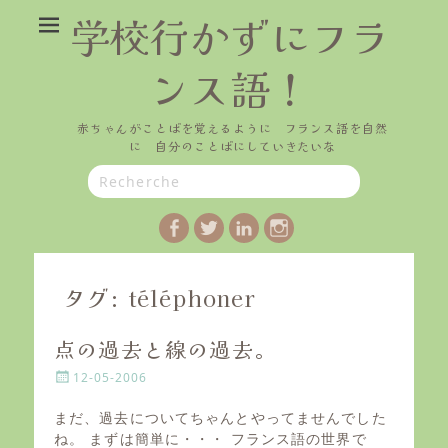
学校行かずにフラ
ンス語！
赤ちゃんがことばを覚えるように フランス語を自然
に 自分のことばにしていきたいな
Search
for:
Facebook
Twitter
LinkedIn
Instagram
タグ:
téléphoner
点の過去と線の過去。
P
12-05-2006
o
s
まだ、過去についてちゃんとやってませんでした
t
ね。 まずは簡単に・・・ フランス語の世界で