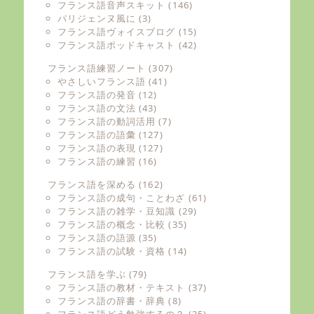
フランス語音声スキット
(146)
パリジェンヌ風に
(3)
フランス語ヴォイスブログ
(15)
フランス語ポッドキャスト
(42)
フランス語練習ノート
(307)
やさしいフランス語
(41)
フランス語の発音
(12)
フランス語の文法
(43)
フランス語の動詞活用
(7)
フランス語の語彙
(127)
フランス語の表現
(127)
フランス語の練習
(16)
フランス語を深める
(162)
フランス語の成句・ことわざ
(61)
フランス語の雑学・豆知識
(29)
フランス語の概念・比較
(35)
フランス語の語源
(35)
フランス語の試験・資格
(14)
フランス語を学ぶ
(79)
フランス語の教材・テキスト
(37)
フランス語の辞書・辞典
(8)
フランス語どう勉強するの？
(35)