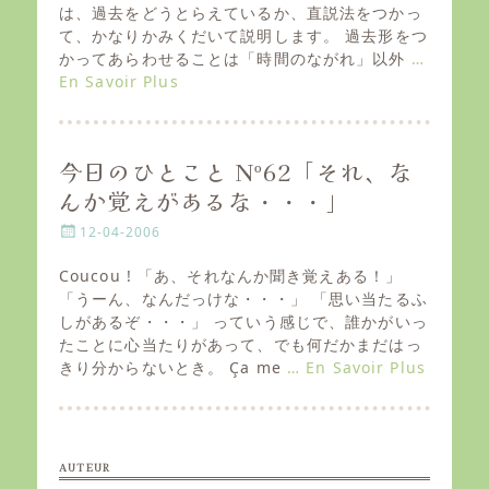
e
は、過去をどうとらえているか、直説法をつかっ
d
て、かなりかみくだいて説明します。 過去形をつ
o
かってあらわせることは「時間のながれ」以外
…
n
En Savoir Plus
今日のひとこと Nº62「それ、な
んか覚えがあるな・・・」
P
12-04-2006
o
s
Coucou ! 「あ、それなんか聞き覚えある！」
t
「うーん、なんだっけな・・・」 「思い当たるふ
e
しがあるぞ・・・」 っていう感じで、誰かがいっ
d
たことに心当たりがあって、でも何だかまだはっ
o
きり分からないとき。 Ça me
… En Savoir Plus
n
AUTEUR