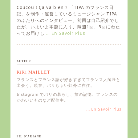
o
s
Coucou ! Ça va bien ? 「TIPA のフランス日
t
記」を制作・運営しているミュージシャン TIPA
e
のふたりへのインタビュー、前回は自己紹介でし
d
たが、いよいよ本題に入り、隔週1回、5回にわた
o
ってお届けし
… En Savoir Plus
n
AUTEUR
KiKi MAILLET
フランスとフランス語が好きすぎてフランス人師匠と
出会う。現在、パリちょい郊外に在住。
Instagram でパリの暮らし、旅の記憶、フランスの
かわいいものなど配信中。
... En Savoir Plus
FIL D’ARIANE