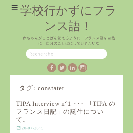
学校行かずにフラ
ンス語！
赤ちゃんがことばを覚えるように フランス語を自然
に 自分のことばにしていきたいな
Search
for:
Facebook
Twitter
LinkedIn
Instagram
タグ:
constater
TIPA Interview n°1 ･･･ 「TIPA の
フランス日記」の誕生につい
て。
P
20-07-2015