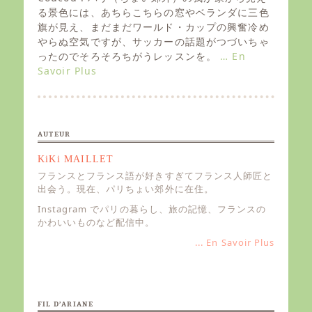
t
る景色には、あちらこちらの窓やベランダに三色
e
旗が見え、まだまだワールド・カップの興奮冷め
d
やらぬ空気ですが、サッカーの話題がつづいちゃ
o
ったのでそろそろちがうレッスンを。
… En
n
Savoir Plus
AUTEUR
KiKi MAILLET
フランスとフランス語が好きすぎてフランス人師匠と
出会う。現在、パリちょい郊外に在住。
Instagram でパリの暮らし、旅の記憶、フランスの
かわいいものなど配信中。
... En Savoir Plus
FIL D’ARIANE