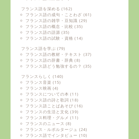
フランス語を深める
(162)
フランス語の成句・ことわざ
(61)
フランス語の雑学・豆知識
(29)
フランス語の概念・比較
(35)
フランス語の語源
(35)
フランス語の試験・資格
(14)
フランス語を学ぶ
(79)
フランス語の教材・テキスト
(37)
フランス語の辞書・辞典
(8)
フランス語どう勉強するの？
(35)
フランスらしく
(140)
フランス音楽
(15)
フランス映画
(4)
フランスについての本
(11)
フランス語の詩と歌詞
(18)
フランス語ことばあそび
(16)
フランスの生活と文化
(39)
フランス料理・グルメ
(11)
フランスのニュース
(8)
フランス・ルポルタージュ
(24)
フランス語でインタビュー
(10)