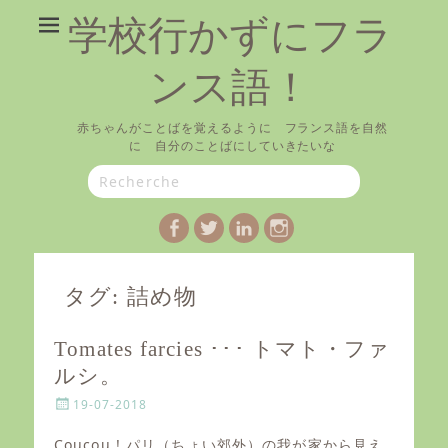
学校行かずにフラ
ンス語！
赤ちゃんがことばを覚えるように フランス語を自然
に 自分のことばにしていきたいな
Search
for:
Facebook
Twitter
LinkedIn
Instagram
タグ:
詰め物
Tomates farcies ･･･ トマト・ファ
ルシ。
P
19-07-2018
o
s
Coucou ! パリ（ちょい郊外）の我が家から見え