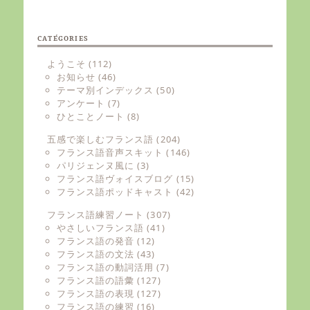
CATÉGORIES
ようこそ
(112)
お知らせ
(46)
テーマ別インデックス
(50)
アンケート
(7)
ひとことノート
(8)
五感で楽しむフランス語
(204)
フランス語音声スキット
(146)
パリジェンヌ風に
(3)
フランス語ヴォイスブログ
(15)
フランス語ポッドキャスト
(42)
フランス語練習ノート
(307)
やさしいフランス語
(41)
フランス語の発音
(12)
フランス語の文法
(43)
フランス語の動詞活用
(7)
フランス語の語彙
(127)
フランス語の表現
(127)
フランス語の練習
(16)